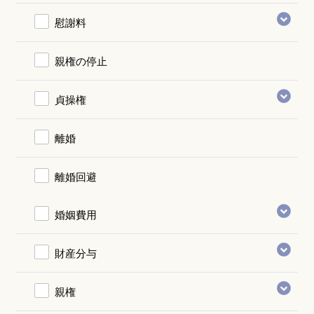
慰謝料
親権の停止
貞操権
離婚
離婚回避
婚姻費用
財産分与
親権