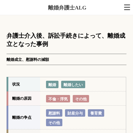
離婚弁護士ALG
弁護士介入後、訴訟手続きによって、離婚成
立となった事例
離婚成立、慰謝料の減額
状況
離婚
離婚したい
離婚の原因
不倫・浮気
その他
慰謝料
財産分与
養育費
離婚の争点
その他