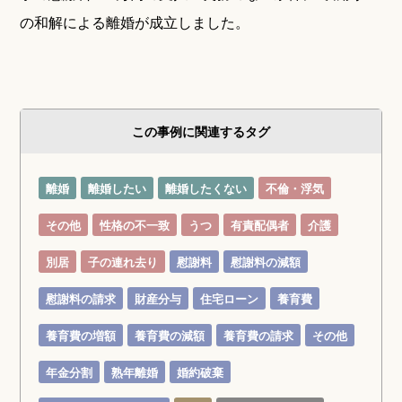
の和解による離婚が成立しました。
この事例に関連するタグ
離婚
離婚したい
離婚したくない
不倫・浮気
その他
性格の不一致
うつ
有責配偶者
介護
別居
子の連れ去り
慰謝料
慰謝料の減額
慰謝料の請求
財産分与
住宅ローン
養育費
養育費の増額
養育費の減額
養育費の請求
その他
年金分割
熟年離婚
婚約破棄