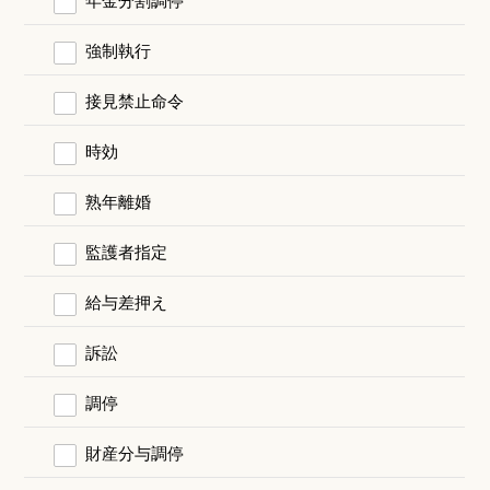
強制執行
接見禁止命令
時効
熟年離婚
監護者指定
給与差押え
訴訟
調停
財産分与調停