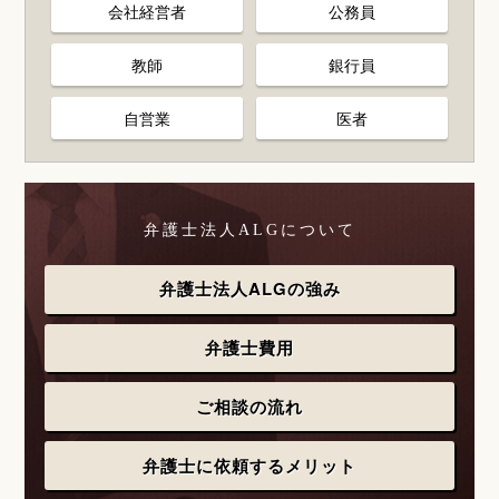
会社経営者
公務員
教師
銀行員
自営業
医者
弁護士法人ALGについて
弁護士法人ALGの強み
弁護士費用
ご相談の流れ
弁護士に依頼するメリット