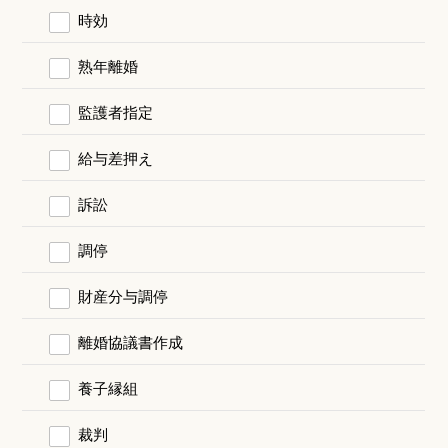
時効
熟年離婚
監護者指定
給与差押え
訴訟
調停
財産分与調停
離婚協議書作成
養子縁組
裁判