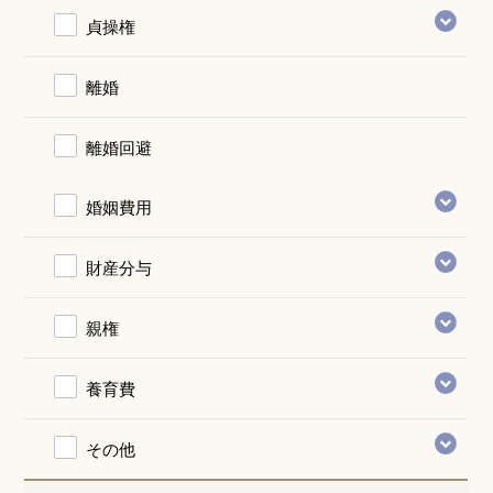
貞操権
離婚
離婚回避
婚姻費用
財産分与
親権
養育費
その他