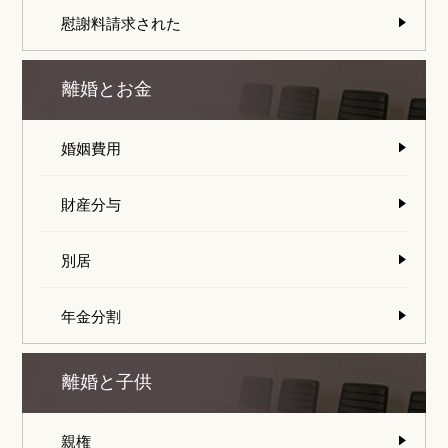
慰謝料請求された
離婚とお金
婚姻費用
財産分与
別居
年金分割
離婚と子供
親権