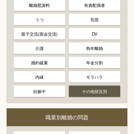
離婚慰謝料
有責配偶者
うつ
別居
親子交流(面会交流)
DV
介護
熟年離婚
婚約破棄
年金分割
内縁
モラハラ
妊娠中
その他状況別
職業別離婚の問題