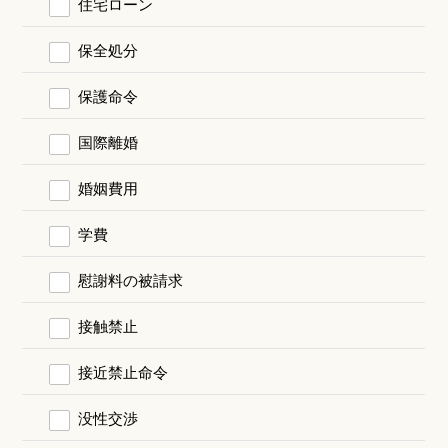
住宅ローン
保全処分
保護命令
国際離婚
婚姻費用
学費
慰謝料の被請求
接触禁止
接近禁止命令
没性交渉