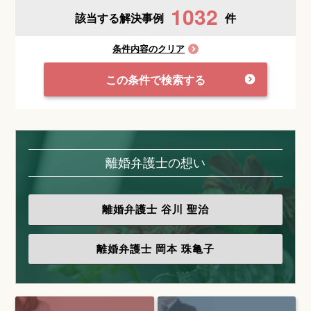
1032
該当する解決事例
件
条件内容のクリア
この条件で検索する
離婚弁護士の想い
離婚弁護士
谷川 聖治
離婚弁護士
岡本 珠亀子