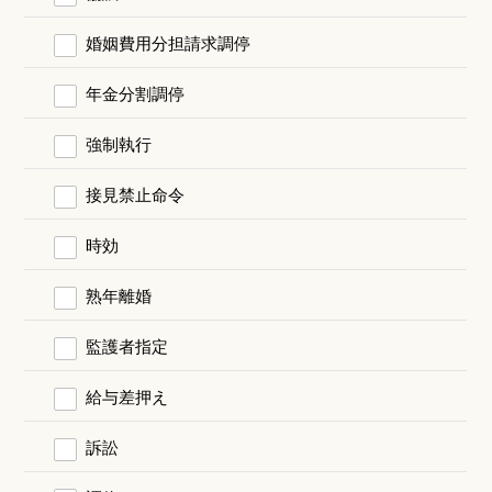
婚姻費用分担請求調停
年金分割調停
強制執行
接見禁止命令
時効
熟年離婚
監護者指定
給与差押え
訴訟