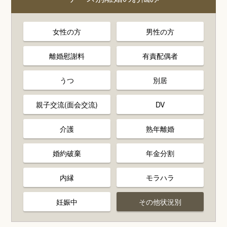
女性の方
男性の方
離婚慰謝料
有責配偶者
うつ
別居
親子交流(面会交流)
DV
介護
熟年離婚
婚約破棄
年金分割
内縁
モラハラ
妊娠中
その他状況別