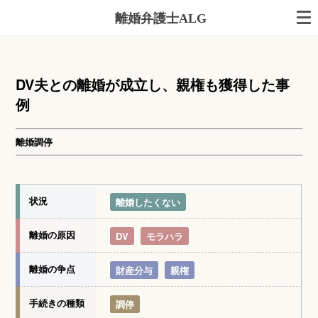
離婚弁護士ALG
DV夫との離婚が成立し、親権も獲得した事
例
離婚調停
状況
離婚したくない
離婚の原因
DV
モラハラ
離婚の争点
財産分与
親権
手続きの種類
調停