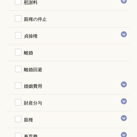
慰謝料
親権の停止
貞操権
離婚
離婚回避
婚姻費用
財産分与
親権
養育費