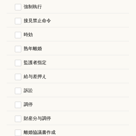
強制執行
接見禁止命令
時効
熟年離婚
監護者指定
給与差押え
訴訟
調停
財産分与調停
離婚協議書作成