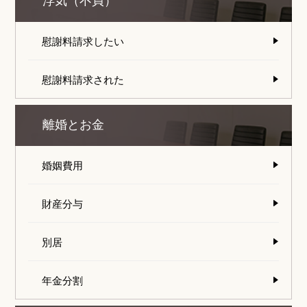
浮気（不貞）
慰謝料請求したい
慰謝料請求された
離婚とお金
婚姻費用
財産分与
別居
年金分割