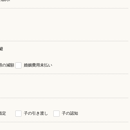
避
用の減額
婚姻費用未払い
指定
子の引き渡し
子の認知