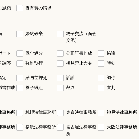
の減額
養育費の請求
婚
婚約破棄
親子交流（面会
交流）
ポート
保全処分
公正証書作成
協議
割調停
強制執行
接見禁止命令
時効
指定
給与差押え
訴訟
調停
議書作成
養子縁組
裁判
審判
律事務所
札幌法律事務所
東京法律事務所
神戸法律事務所
律事務所
横浜法律事務所
名古屋法律事務
大阪法律事務所
所