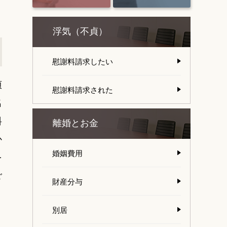
浮気（不貞）
慰謝料請求したい
貞
慰謝料請求された
名
料
離婚とお金
か
婚姻費用
を
ご
財産分与
別居