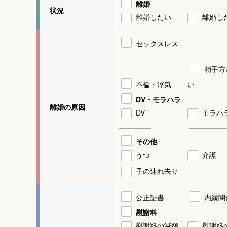
離婚
状況
離婚したい
離婚し
セックスレス
相手方
不倫・浮気
い
DV・モラハラ
離婚の原因
DV
モラハ
その他
うつ
介護
子の連れ去り
公正証書
内縁関
慰謝料
慰謝料の減額
慰謝料