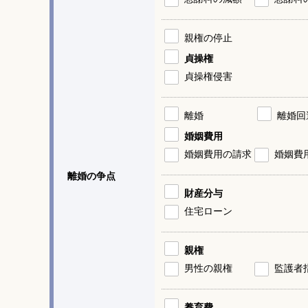
親権の停止
貞操権
貞操権侵害
離婚
離婚回
婚姻費用
婚姻費用の請求
婚姻費
離婚の争点
財産分与
住宅ローン
親権
男性の親権
監護者
養育費