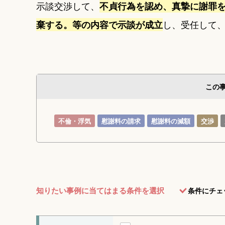
示談交渉して、
不貞行為を認め、真摯に謝罪
し、受任して
棄する。等の内容で示談が成立
この
不倫・浮気
慰謝料の請求
慰謝料の減額
交渉
知りたい事例に当てはまる条件を選択
条件にチェ