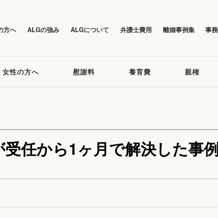
の方へ
ALGの強み
ALGについて
弁護士費用
離婚事例集
事
女性の方へ
慰謝料
養育費
親権
が受任から1ヶ月で解決した事