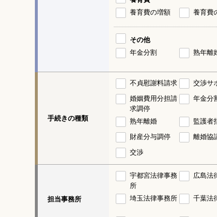
養育費の増額
養育費
その他
年金分割
熟年離
不貞慰謝料請求
交渉サ
婚姻費用分担請
年金分
求調停
手続きの種類
熟年離婚
監護者
財産分与調停
離婚協
交渉
宇都宮法律事務
広島法
所
埼玉法律事務所
千葉法
担当事務所