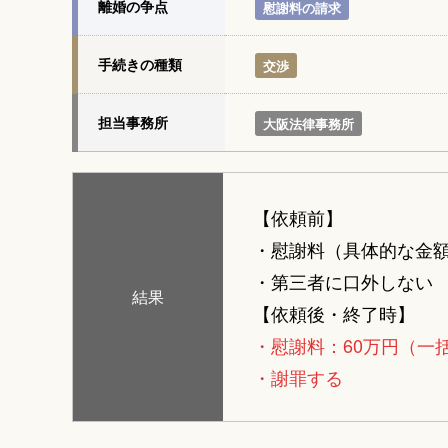
離婚の争点
慰謝料の請求
手続きの種類
交渉
担当事務所
大阪法律事務所
【依頼前】
・慰謝料（具体的な金
・第三者に口外しない
結果
【依頼後・終了時】
・慰謝料：60万円（一
・謝罪する