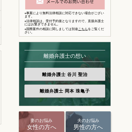
※事案により無料法律相談に対応できない場合がござい
ます。
※法律相談は、
受付予約後となりますので、
直接弁護士
にはお繋ぎできません。
※国際案件の相談に関しましては別途
こちら
をご覧くだ
さい。
離婚弁護士の想い
離婚弁護士
谷川 聖治
離婚弁護士
岡本 珠亀子
妻のお悩み
夫のお悩み
女性の方へ
男性の方へ