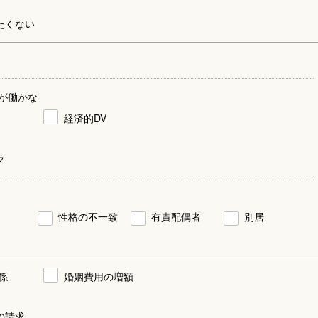
たくない
が働かな
経済的DV
ラ
性格の不一致
有責配偶者
別居
係
婚姻費用の増額
の請求