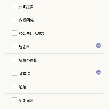
公正証書
内縁関係
婚姻費用の増額
慰謝料
親権の停止
貞操権
離婚
離婚回避