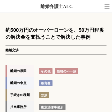
離婚弁護士ALG
約500万円のオーバーローンを、50万円程度
の解決金を支払うことで解決した事例
離婚交渉
離婚の原因
その他
性格の不一致
離婚の争点
養育費
手続きの種類
交渉
担当事務所
東京法律事務所