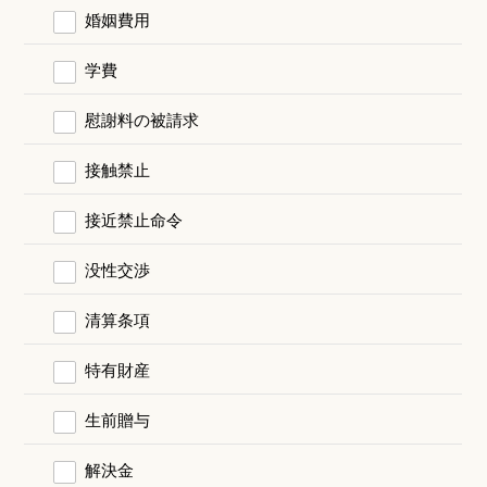
婚姻費用
学費
慰謝料の被請求
接触禁止
接近禁止命令
没性交渉
清算条項
特有財産
生前贈与
解決金