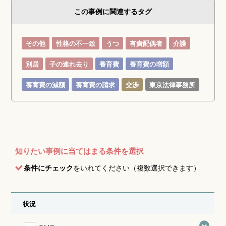
この事例に関連するタグ
その他
性格の不一致
うつ
有責配偶者
介護
別居
子の連れ去り
養育費
養育費の増額
養育費の減額
養育費の請求
交渉
東京法律事務所
知りたい事例に当てはまる条件を選択
条件にチェック
をいれてください（複数選択できます）
状況