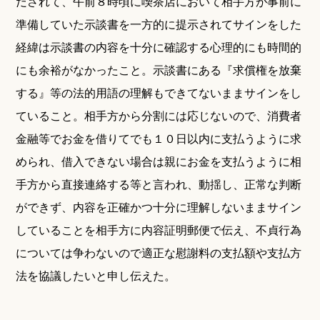
だされて、午前８時頃に喫茶店において相手方が事前に
準備していた示談書を一方的に提示されてサインをした
経緯は示談書の内容を十分に確認する心理的にも時間的
にも余裕がなかったこと。示談書にある『求償権を放棄
する』等の法的用語の理解もできてないままサインをし
ていること。相手方から分割には応じないので、消費者
金融等でお金を借りてでも１０日以内に支払うように求
められ、借入できない場合は親にお金を支払うように相
手方から直接連絡する等と言われ、動揺し、正常な判断
ができず、内容を正確かつ十分に理解しないままサイン
していることを相手方に内容証明郵便で伝え、不貞行為
については争わないので適正な慰謝料の支払額や支払方
法を協議したいと申し伝えた。