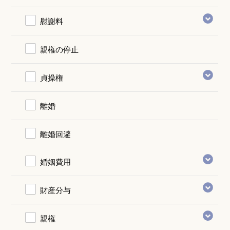
慰謝料
親権の停止
貞操権
離婚
離婚回避
婚姻費用
財産分与
親権