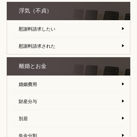
浮気（不貞）
慰謝料請求したい
慰謝料請求された
離婚とお金
婚姻費用
財産分与
別居
年金分割