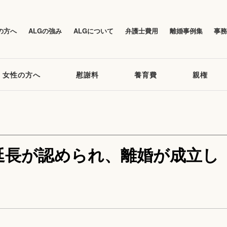
の方へ
ALGの強み
ALGについて
弁護士費用
離婚事例集
事
女性の方へ
慰謝料
養育費
親権
延長が認められ、離婚が成立し