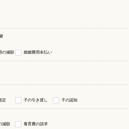
避
用の減額
婚姻費用未払い
指定
子の引き渡し
子の認知
の減額
養育費の請求