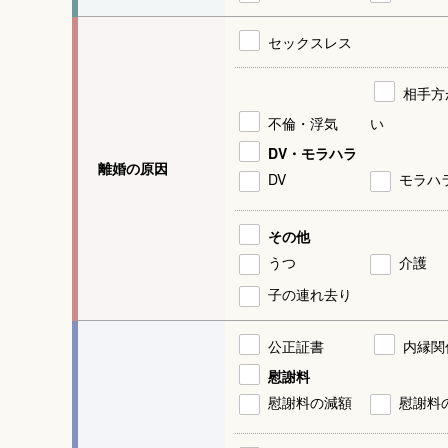
セックスレス
相手方
不倫・浮気
い
DV・モラハラ
離婚の原因
DV
モラハ
その他
うつ
介護
子の連れ去り
公正証書
内縁関
慰謝料
慰謝料の減額
慰謝料