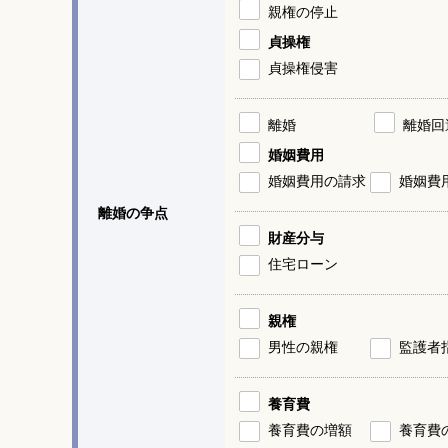
親権の停止
貞操権
貞操権侵害
離婚
離婚回
婚姻費用
婚姻費用の請求
婚姻費
離婚の争点
財産分与
住宅ローン
親権
男性の親権
監護者
養育費
養育費の増額
養育費