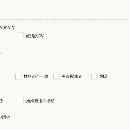
が働かな
経済的DV
ラ
性格の不一致
有責配偶者
別居
係
婚姻費用の増額
の請求