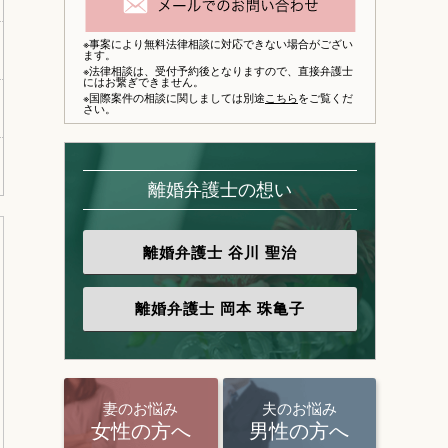
※事案により無料法律相談に対応できない場合がござい
ます。
※法律相談は、
受付予約後となりますので、
直接弁護士
にはお繋ぎできません。
※国際案件の相談に関しましては別途
こちら
をご覧くだ
さい。
離婚弁護士の想い
離婚弁護士
谷川 聖治
離婚弁護士
岡本 珠亀子
妻のお悩み
夫のお悩み
女性の方へ
男性の方へ