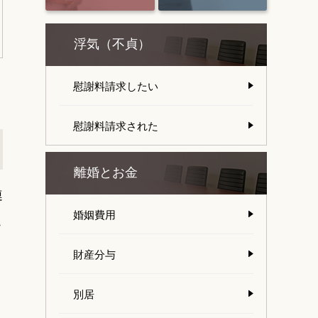
浮気（不貞）
慰謝料請求したい
慰謝料請求された
離婚とお金
連
婚姻費用
こ
財産分与
別居