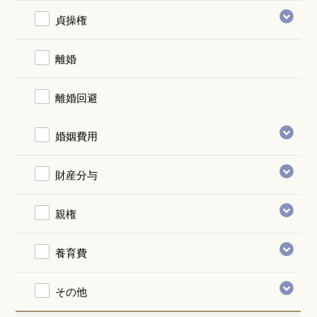
貞操権
離婚
離婚回避
婚姻費用
財産分与
親権
養育費
その他