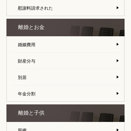
慰謝料請求された
離婚とお金
婚姻費用
財産分与
別居
年金分割
離婚と子供
親権