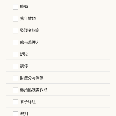
時効
熟年離婚
監護者指定
給与差押え
訴訟
調停
財産分与調停
離婚協議書作成
養子縁組
裁判