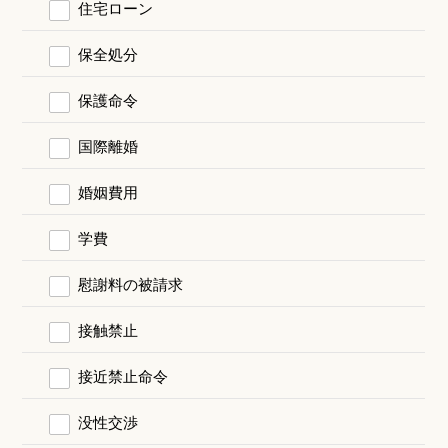
住宅ローン
保全処分
保護命令
国際離婚
婚姻費用
学費
慰謝料の被請求
接触禁止
接近禁止命令
没性交渉