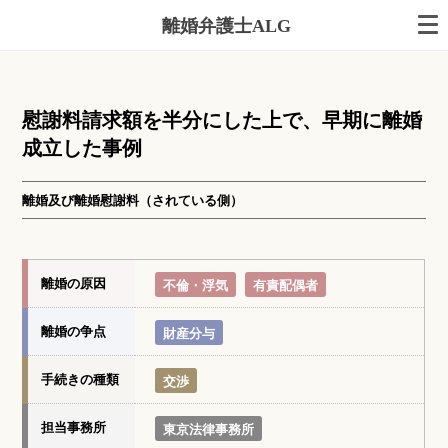
離婚弁護士ALG
慰謝料請求額を半分にした上で、早期に離婚
成立した事例
離婚及び離婚慰謝料（されている側）
離婚の原因
不倫・浮気
有責配偶者
離婚の争点
財産分与
手続きの種類
交渉
担当事務所
東京法律事務所