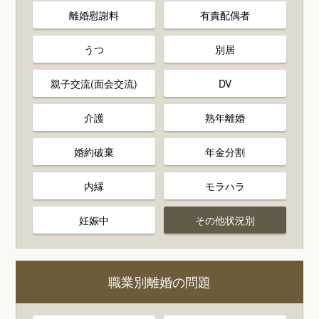
離婚慰謝料
有責配偶者
うつ
別居
親子交流(面会交流)
DV
介護
熟年離婚
婚約破棄
年金分割
内縁
モラハラ
妊娠中
その他状況別
職業別離婚の問題