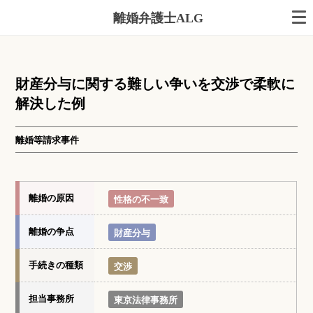
離婚弁護士ALG
財産分与に関する難しい争いを交渉で柔軟に
解決した例
離婚等請求事件
離婚の原因
性格の不一致
離婚の争点
財産分与
手続きの種類
交渉
担当事務所
東京法律事務所