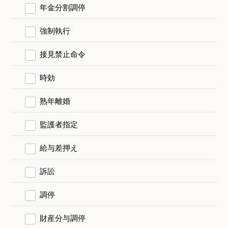
年金分割調停
強制執行
接見禁止命令
時効
熟年離婚
監護者指定
給与差押え
訴訟
調停
財産分与調停