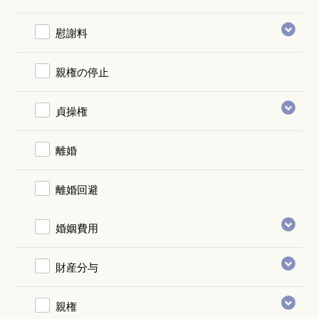
慰謝料
親権の停止
貞操権
離婚
離婚回避
婚姻費用
財産分与
親権