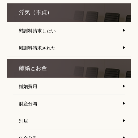
浮気（不貞）
慰謝料請求したい
慰謝料請求された
離婚とお金
婚姻費用
財産分与
別居
年金分割