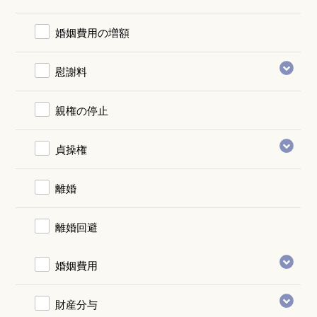
婚姻費用の増額
慰謝料
親権の停止
貞操権
離婚
離婚回避
婚姻費用
財産分与