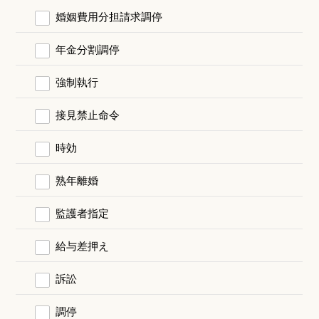
婚姻費用分担請求調停
年金分割調停
強制執行
接見禁止命令
時効
熟年離婚
監護者指定
給与差押え
訴訟
調停