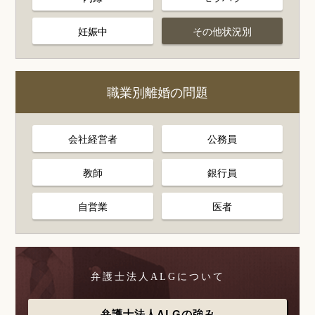
妊娠中
その他状況別
職業別離婚の問題
会社経営者
公務員
教師
銀行員
自営業
医者
弁護士法人ALGについて
弁護士法人ALGの強み