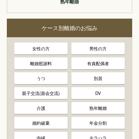
熟年離婚
ケース別離婚のお悩み
女性の方
男性の方
離婚慰謝料
有責配偶者
うつ
別居
親子交流(面会交流)
DV
介護
熟年離婚
婚約破棄
年金分割
内縁
モラハラ