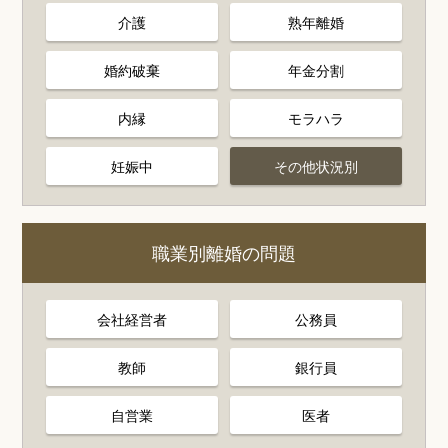
介護
熟年離婚
婚約破棄
年金分割
内縁
モラハラ
妊娠中
その他状況別
職業別離婚の問題
会社経営者
公務員
教師
銀行員
自営業
医者