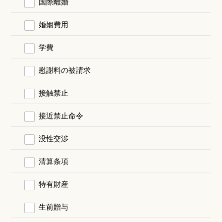
国際離婚
婚姻費用
学費
慰謝料の被請求
接触禁止
接近禁止命令
没性交渉
清算条項
特有財産
生前贈与