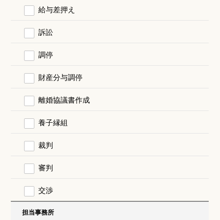
給与差押え
訴訟
調停
財産分与調停
離婚協議書作成
養子縁組
裁判
審判
交渉
担当事務所