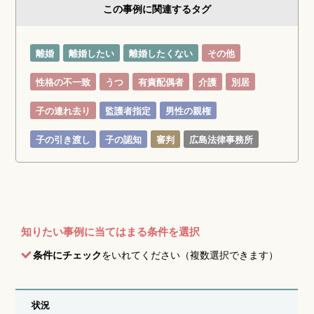
この事例に関連するタグ
離婚
離婚したい
離婚したくない
その他
性格の不一致
うつ
有責配偶者
介護
別居
子の連れ去り
監護者指定
男性の親権
子の引き渡し
子の認知
審判
広島法律事務所
知りたい事例に当てはまる条件を選択
条件にチェック
をいれてください（複数選択できます）
状況