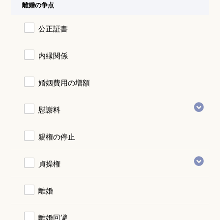
離婚の争点
公正証書
内縁関係
婚姻費用の増額
慰謝料
親権の停止
貞操権
離婚
離婚回避