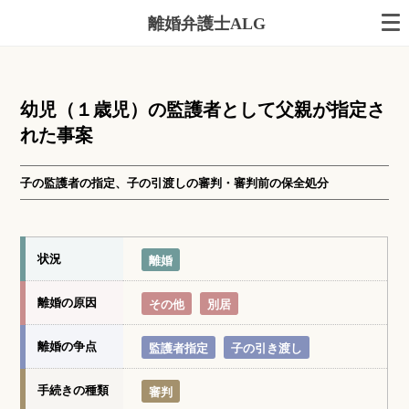
離婚弁護士ALG
幼児（１歳児）の監護者として父親が指定さ
れた事案
子の監護者の指定、子の引渡しの審判・審判前の保全処分
状況
離婚
離婚の原因
その他
別居
離婚の争点
監護者指定
子の引き渡し
手続きの種類
審判