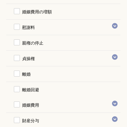
婚姻費用の増額
慰謝料
親権の停止
貞操権
離婚
離婚回避
婚姻費用
財産分与