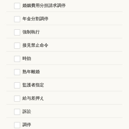
婚姻費用分担請求調停
年金分割調停
強制執行
接見禁止命令
時効
熟年離婚
監護者指定
給与差押え
訴訟
調停