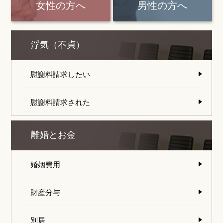
女性の方へ
男性の方へ
浮気（不貞）
慰謝料請求したい
慰謝料請求された
離婚とお金
婚姻費用
財産分与
別居