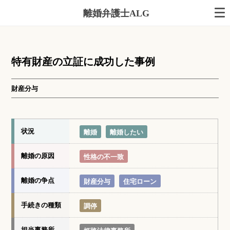
離婚弁護士ALG
特有財産の立証に成功した事例
財産分与
状況
離婚
離婚したい
離婚の原因
性格の不一致
離婚の争点
財産分与
住宅ローン
手続きの種類
調停
担当事務所