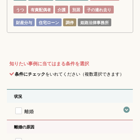
うつ
有責配偶者
介護
別居
子の連れ去り
財産分与
住宅ローン
調停
姫路法律事務所
知りたい事例に当てはまる条件を選択
条件にチェック
をいれてください（複数選択できます）
状況
離婚
離婚の原因