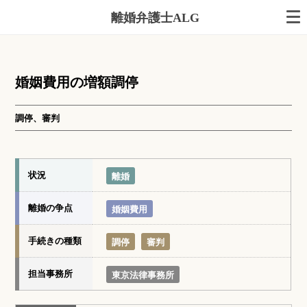
離婚弁護士ALG
婚姻費用の増額調停
調停、審判
状況
離婚
離婚の争点
婚姻費用
手続きの種類
調停
審判
担当事務所
東京法律事務所