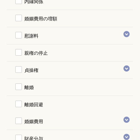
内縁関係
婚姻費用の増額
慰謝料
親権の停止
貞操権
離婚
離婚回避
婚姻費用
財産分与