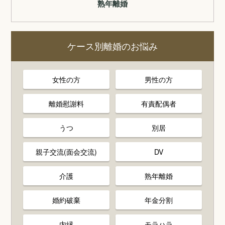
熟年離婚
ケース別離婚のお悩み
女性の方
男性の方
離婚慰謝料
有責配偶者
うつ
別居
親子交流(面会交流)
DV
介護
熟年離婚
婚約破棄
年金分割
内縁
モラハラ