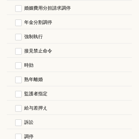
婚姻費用分担請求調停
年金分割調停
強制執行
接見禁止命令
時効
熟年離婚
監護者指定
給与差押え
訴訟
調停