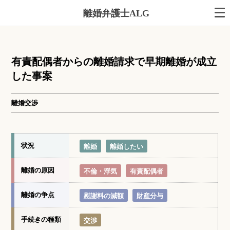
離婚弁護士ALG
有責配偶者からの離婚請求で早期離婚が成立
した事案
離婚交渉
状況
離婚
離婚したい
離婚の原因
不倫・浮気
有責配偶者
離婚の争点
慰謝料の減額
財産分与
手続きの種類
交渉