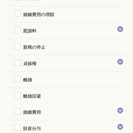
婚姻費用の増額
慰謝料
親権の停止
貞操権
離婚
離婚回避
婚姻費用
財産分与