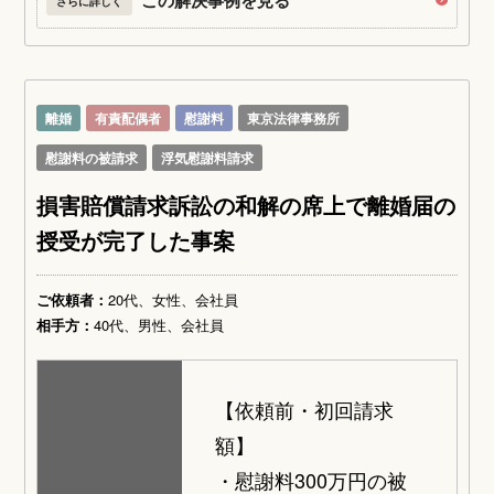
この解決事例を見る
さらに詳しく
離婚
有責配偶者
慰謝料
東京法律事務所
慰謝料の被請求
浮気慰謝料請求
損害賠償請求訴訟の和解の席上で離婚届の
授受が完了した事案
ご依頼者：
20代、女性、会社員
相手方：
40代、男性、会社員
【依頼前・初回請求
額】
・慰謝料300万円の被