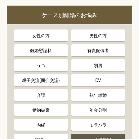
ケース別離婚のお悩み
女性の方
男性の方
離婚慰謝料
有責配偶者
うつ
別居
親子交流(面会交流)
DV
介護
熟年離婚
婚約破棄
年金分割
内縁
モラハラ