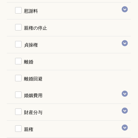
慰謝料
親権の停止
貞操権
離婚
離婚回避
婚姻費用
財産分与
親権