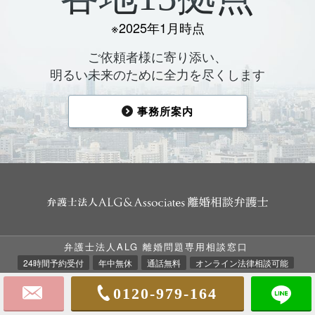
※2025年1月時点
ご依頼者様に寄り添い、
明るい未来のために全力を尽くします
事務所案内
弁護士法人ALG 離婚問題専用相談窓口
TOP
法律相談の流れ
ALGの強み
24時間予約受付
年中無休
通話無料
オンライン法律相談可能
ALGについて
弁護士費用
離婚事例集
0120-979-164
お客様の声
事務所案内