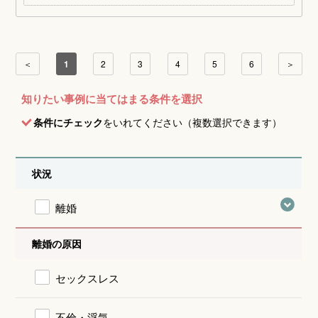
＜
1
2
3
4
5
6
＞
知りたい事例に当てはまる条件を選択
条件にチェック
をいれてください（複数選択できます）
状況
離婚
離婚の原因
セックスレス
不倫・浮気