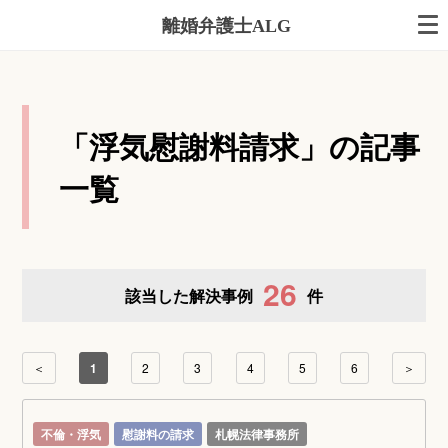
離婚弁護士ALG
「浮気慰謝料請求」の記事
一覧
26
該当した解決事例
件
＜
1
2
3
4
5
6
＞
不倫・浮気
慰謝料の請求
札幌法律事務所