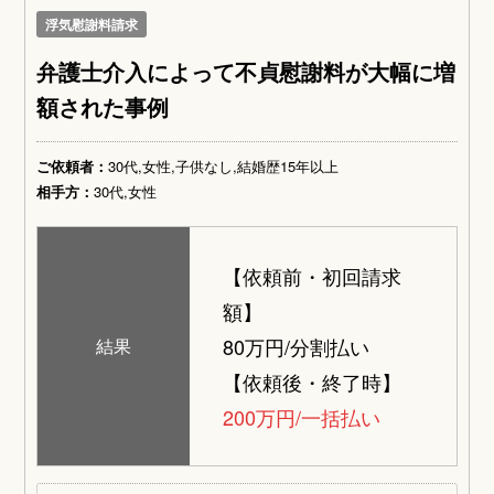
浮気慰謝料請求
弁護士介入によって不貞慰謝料が大幅に増
額された事例
ご依頼者：
30代,女性,子供なし,結婚歴15年以上
相手方：
30代,女性
【依頼前・初回請求
額】
80万円/分割払い
結果
【依頼後・終了時】
200万円/一括払い