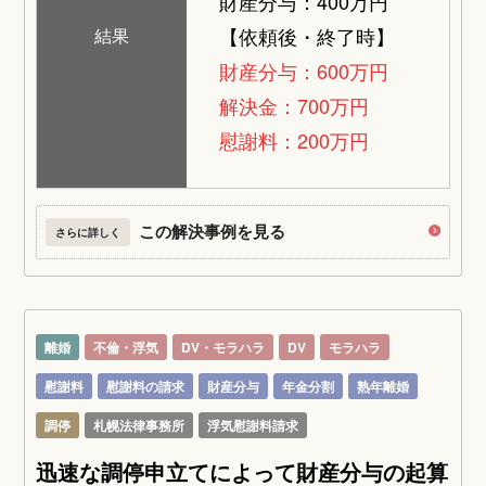
財産分与：400万円
【依頼後・終了時】
結果
財産分与：600万円
解決金：700万円
慰謝料：200万円
この解決事例を見る
さらに詳しく
離婚
不倫・浮気
DV・モラハラ
DV
モラハラ
慰謝料
慰謝料の請求
財産分与
年金分割
熟年離婚
調停
札幌法律事務所
浮気慰謝料請求
迅速な調停申立てによって財産分与の起算