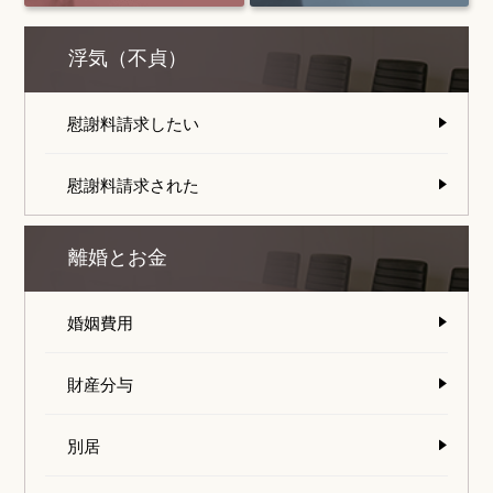
浮気（不貞）
慰謝料請求したい
慰謝料請求された
離婚とお金
婚姻費用
財産分与
別居