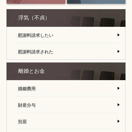
浮気（不貞）
慰謝料請求したい
慰謝料請求された
離婚とお金
婚姻費用
財産分与
別居