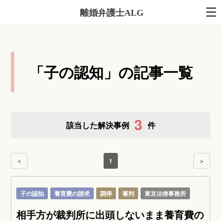
離婚弁護士ALG
「子の認知」の記事一覧
3
該当した解決事例
件
＜
1
＞
子の認知
養育費の請求
調停
審判
東京法律事務所
相手方が裁判所に出頭しないまま養育費の