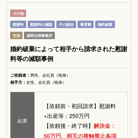
その他
慰謝料
慰謝料の減額
子の認知
養育費
婚約破棄
交渉
福岡法律事務所
婚約破棄によって相手から請求された慰謝
料等の減額事例
ご依頼者：
男性、会社員（独身）
相手方：
女性、会社員（独身）
【依頼前・初回請求】
慰謝料
+出産等：250万円
結果
【依頼後・終了時】
解決金：
50万円、相互の接触禁止条項