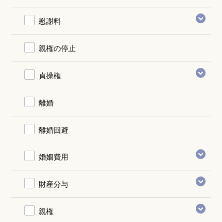
慰謝料
親権の停止
貞操権
離婚
離婚回避
婚姻費用
財産分与
親権