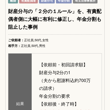
離婚
有責配偶者
財産分与
年金分割
埼玉法律事務所
財産分与の「２分の１ルール」を、有責配
偶者側に大幅に有利に修正し、年金分割も
阻止した事例
ご依頼者：
正社員,50代,女性
相手方：
正社員,50代,男性
【依頼前・初回請求額】
財産分与2分の1
（夫から慰謝料込約700万
の請求）
年金分割の要求
【依頼後・終了時】
結果