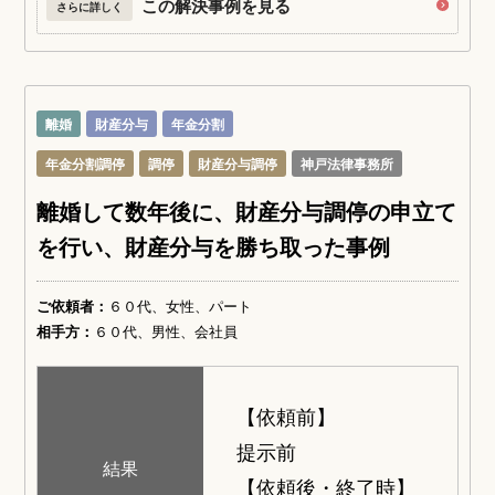
この解決事例を見る
さらに詳しく
離婚
財産分与
年金分割
年金分割調停
調停
財産分与調停
神戸法律事務所
離婚して数年後に、財産分与調停の申立て
を行い、財産分与を勝ち取った事例
ご依頼者：
６０代、女性、パート
相手方：
６０代、男性、会社員
【依頼前】
提示前
結果
【依頼後・終了時】