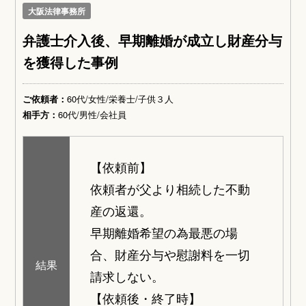
大阪法律事務所
弁護士介入後、早期離婚が成立し財産分与
を獲得した事例
ご依頼者：
60代/女性/栄養士/子供３人
相手方：
60代/男性/会社員
【依頼前】
依頼者が父より相続した不動
産の返還。
早期離婚希望の為最悪の場
合、財産分与や慰謝料を一切
結果
請求しない。
【依頼後・終了時】