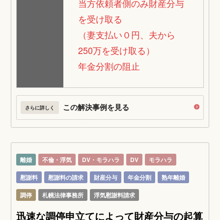
当方依頼者側のみ財産分与
を受け取る
（妻支払い０円、夫から
250万を受け取る）
年金分割の阻止
この解決事例を見る
さらに詳しく
離婚
不倫・浮気
DV・モラハラ
DV
モラハラ
慰謝料
慰謝料の請求
財産分与
年金分割
熟年離婚
調停
札幌法律事務所
浮気慰謝料請求
迅速な調停申立てによって財産分与の起算