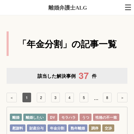
離婚弁護士ALG
「年金分割」の記事一覧
37
該当した解決事例
件
...
＜
1
2
3
4
5
8
＞
離婚
離婚したい
DV
モラハラ
うつ
性格の不一致
慰謝料
財産分与
年金分割
熟年離婚
調停
交渉