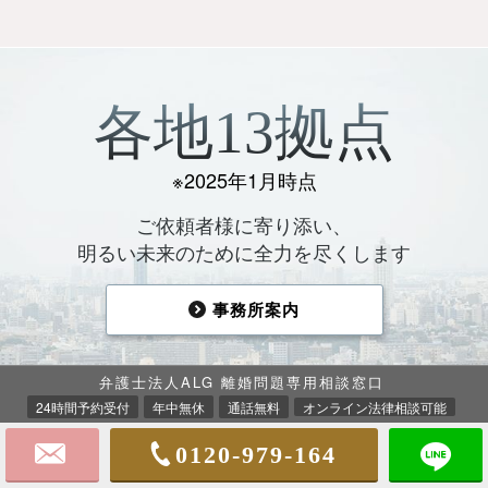
各地13拠点
※2025年1月時点
ご依頼者様に寄り添い、
明るい未来のために全力を尽くします
事務所案内
弁護士法人ALG 離婚問題専用相談窓口
24時間予約受付
年中無休
通話無料
オンライン法律相談可能
0120-979-164