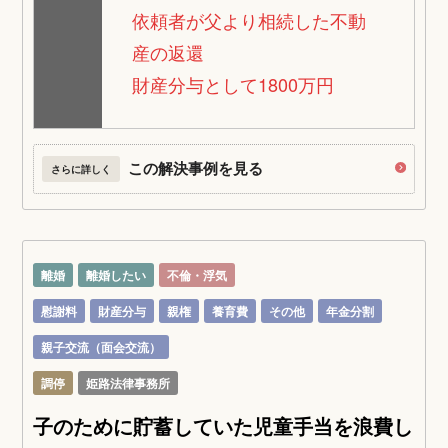
依頼者が父より相続した不動
産の返還
財産分与として1800万円
この解決事例を見る
さらに詳しく
離婚
離婚したい
不倫・浮気
慰謝料
財産分与
親権
養育費
その他
年金分割
親子交流（面会交流）
調停
姫路法律事務所
子のために貯蓄していた児童手当を浪費し