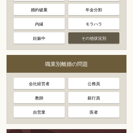
婚約破棄
年金分割
内縁
モラハラ
妊娠中
その他状況別
職業別離婚の問題
会社経営者
公務員
教師
銀行員
自営業
医者