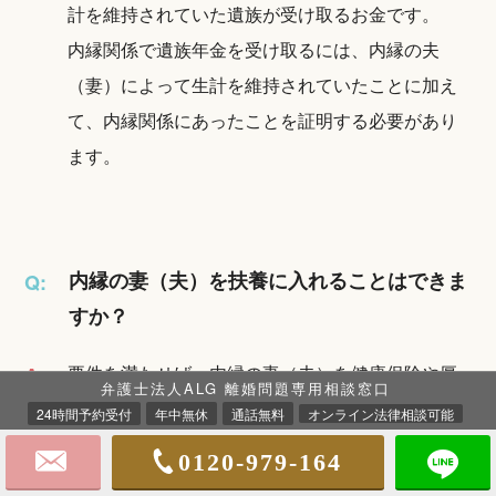
計を維持されていた遺族が受け取るお金です。
内縁関係で遺族年金を受け取るには、内縁の夫
（妻）によって生計を維持されていたことに加え
て、内縁関係にあったことを証明する必要があり
ます。
内縁の妻（夫）を扶養に入れることはできま
Q:
すか？
要件を満たせば、内縁の妻（夫）を健康保険や厚
A:
弁護士法人ALG 離婚問題専用相談窓口
生年金保険といった社会保険の扶養に入れること
24時間予約受付
年中無休
通話無料
オンライン法律相談可能
は可能です。
0120-979-164
他方で税法上の配偶者控除や扶養控除といった扶