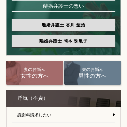
離婚弁護士の想い
離婚弁護士
谷川 聖治
離婚弁護士
岡本 珠亀子
妻のお悩み
夫のお悩み
女性の方へ
男性の方へ
浮気（不貞）
慰謝料請求したい