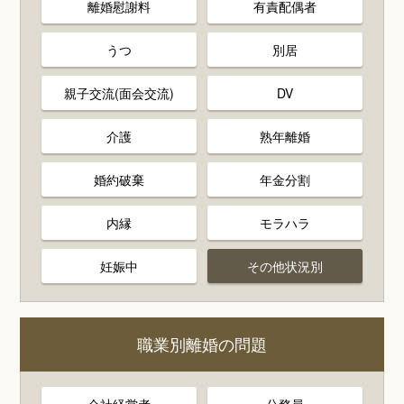
離婚慰謝料
有責配偶者
うつ
別居
親子交流(面会交流)
DV
介護
熟年離婚
婚約破棄
年金分割
内縁
モラハラ
妊娠中
その他状況別
職業別離婚の問題
会社経営者
公務員