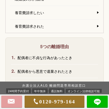
養育費請求したい
養育費請求された
5つの離婚理由
1.
配偶者に不貞な行為があったとき
2.
配偶者から悪意で遺棄されたとき
3.
配偶者の生死が3年以上明らかでないとき
弁護士法人ALG 離婚問題専用相談窓口
24時間予約受付
年中無休
通話無料
オンライン法律相談可能
4.
配偶者が強度の精神病にかかり、回復の見込みが
0120-979-164
ないこと