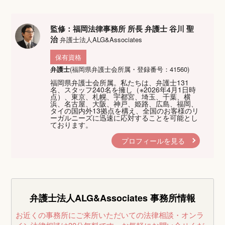
監修：福岡法律事務所 所長 弁護士 谷川 聖
治
弁護士法人ALG&Associates
保有資格
弁護士
(福岡県弁護士会所属・登録番号：41560)
福岡県弁護士会所属。私たちは、弁護士131
名、スタッフ240名を擁し（※2026年4月1日時
点）、東京、札幌、宇都宮、埼玉、千葉、横
浜、名古屋、大阪、神戸、姫路、広島、福岡、
タイの国内外13拠点を構え、全国のお客様のリ
ーガルニーズに迅速に応対することを可能とし
ております。
プロフィールを見る
弁護士法人ALG&Associates
事務所情報
お近くの事務所にご来所いただいての法律相談・オンラ