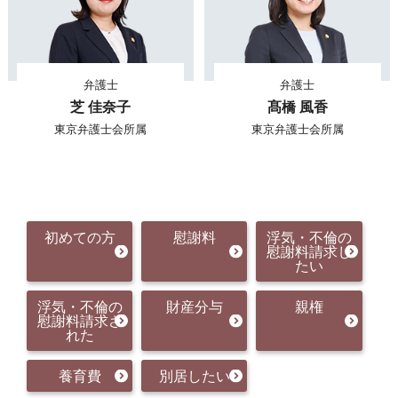
弁護士
弁護士
芝 佳奈子
髙橋 風香
東京弁護士会所属
東京弁護士会所属
初めての方
慰謝料
浮気・不倫の
慰謝料請求し
たい
浮気・不倫の
財産分与
親権
慰謝料請求さ
れた
養育費
別居したい