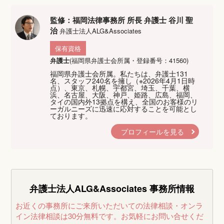
監修：福岡法律事務所 所長 弁護士 谷川 聖
治
弁護士法人ALG&Associates
保有資格
弁護士
(福岡県弁護士会所属・登録番号：41560)
福岡県弁護士会所属。私たちは、弁護士131
名、スタッフ240名を擁し（※2026年4月1日時
点）、東京、札幌、宇都宮、埼玉、千葉、横
浜、名古屋、大阪、神戸、姫路、広島、福岡、
タイの国内外13拠点を構え、全国のお客様のリ
ーガルニーズに迅速に応対することを可能とし
ております。
プロフィールを見る
弁護士法人ALG&Associates
事務所情報
お近くの事務所にご来所いただいての法律相談・オンラ
イン法律相談は30分無料です。
お気軽にお問い合せくだ