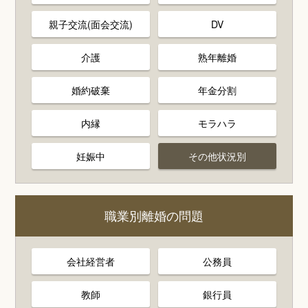
親子交流(面会交流)
DV
介護
熟年離婚
婚約破棄
年金分割
内縁
モラハラ
妊娠中
その他状況別
職業別離婚の問題
会社経営者
公務員
教師
銀行員