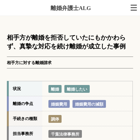
離婚弁護士ALG
相手方が離婚を拒否していたにもかかわら
ず、真摯な対応を続け離婚が成立した事例
相手方に対する離婚請求
状況
離婚
離婚したい
離婚の争点
婚姻費用
婚姻費用の減額
手続きの種類
調停
担当事務所
千葉法律事務所