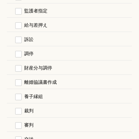
監護者指定
給与差押え
訴訟
調停
財産分与調停
離婚協議書作成
養子縁組
裁判
審判
交渉