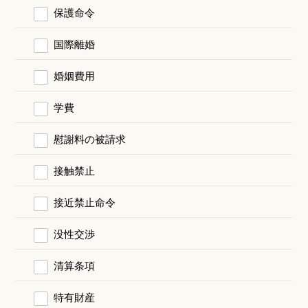
保護命令
国際離婚
婚姻費用
学費
慰謝料の被請求
接触禁止
接近禁止命令
没性交渉
清算条項
特有財産