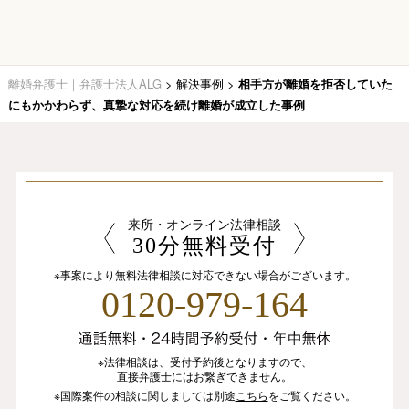
離婚弁護士｜弁護士法人ALG
>
解決事例
>
相手方が離婚を拒否していた
にもかかわらず、真摯な対応を続け離婚が成立した事例
来所・オンライン法律相談
30分無料受付
※事案により無料法律相談に
対応できない場合がございます。
0120-979-164
※法律相談は、
受付予約後となりますので、
直接弁護士にはお繋ぎできません。
※国際案件の相談
に関しましては
別途
こちら
を
ご覧ください。