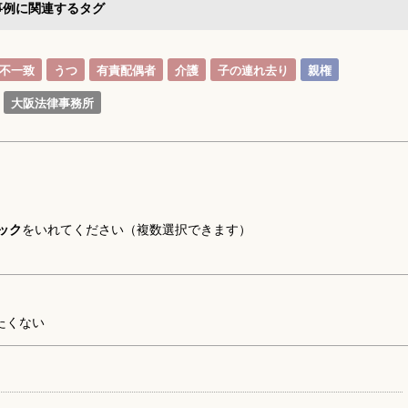
事例に関連するタグ
不一致
うつ
有責配偶者
介護
子の連れ去り
親権
大阪法律事務所
ック
をいれてください（複数選択できます）
たくない