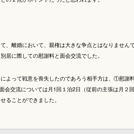
って、離婚において、親権は大きな争点とはなりません
、別居に際しての慰謝料と面会交流でした。
とによって戦意を喪失したのであろう相手方は、①慰謝
②面会交流については月1回１泊2日（従前の主張は月２
させることができました。