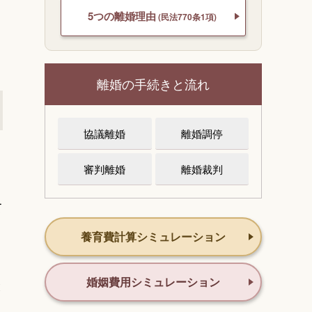
5つの離婚理由
(民法770条1項)
離婚の手続きと流れ
協議離婚
離婚調停
審判離婚
離婚裁判
て
養育費計算シミュレーション
婚姻費用シミュレーション
と