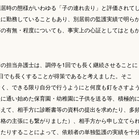
別居時の態様がいわゆる「子の連れ去り」と評価されて
社に勤務していることもあり、別居前の監護実績で明ら
害の有無・程度についても、事実上の心証としてはとも
の担当弁護士は、調停を1回でも長く継続させることに
日でも長くすることが得策であると考えました。そこ
なく、できる限り自分で行うようにと何度も釘をさすよ
後に通い始めた保育園・幼稚園に子供を送る等、積極的
加えて、相手方に診断書等の資料の提出を求めたり、多
適格の主張にも繋がりました）、相手方から申し立てら
したりすることによって、依頼者の単独監護の実績を十