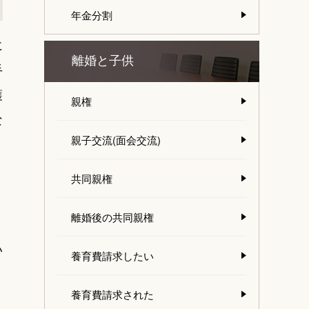
年金分割
に
離婚と子供
手
護
親権
な
親子交流(面会交流)
共同親権
離婚後の共同親権
い
養育費請求したい
養育費請求された