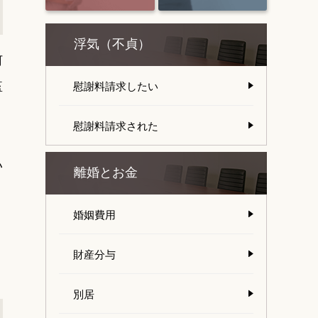
浮気（不貞）
何
監
慰謝料請求したい
慰謝料請求された
い
離婚とお金
り
婚姻費用
財産分与
別居