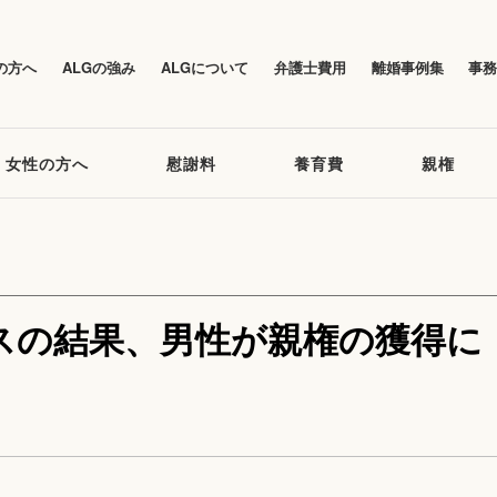
の方へ
ALGの強み
ALGについて
弁護士費用
離婚事例集
事
女性の方へ
慰謝料
養育費
親権
スの結果、男性が親権の獲得に