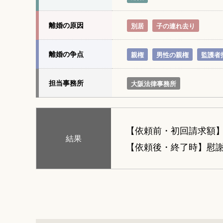
離婚の原因
別居
子の連れ去り
離婚の争点
親権
男性の親権
監護者
担当事務所
大阪法律事務所
【依頼前・初回請求額
結果
【依頼後・終了時】慰