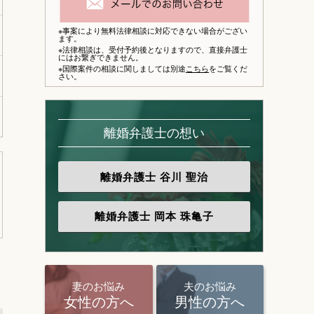
※事案により無料法律相談に対応できない場合がござい
ます。
※法律相談は、
受付予約後となりますので、
直接弁護士
にはお繋ぎできません。
※国際案件の相談に関しましては別途
こちら
をご覧くだ
さい。
離婚弁護士の想い
離婚弁護士
谷川 聖治
離婚弁護士
岡本 珠亀子
妻のお悩み
夫のお悩み
女性の方へ
男性の方へ