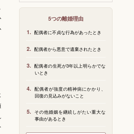
し
か
5つの離婚理由
か
1.
配偶者に不貞な行為があったとき
2.
配偶者から悪意で遺棄されたとき
3.
配偶者の生死が3年以上明らかでな
いとき
う
4.
配偶者が強度の精神病にかかり、
に
回復の見込みがないこと
頻
5.
その他婚姻を継続しがたい重大な
れ
事由があるとき
分