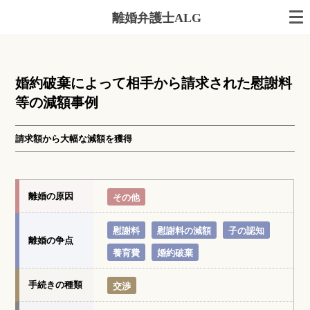
離婚弁護士ALG
婚約破棄によって相手から請求された慰謝料
等の減額事例
請求額から大幅な減額を獲得
離婚の原因
その他
慰謝料
慰謝料の減額
子の認知
離婚の争点
養育費
婚約破棄
手続きの種類
交渉