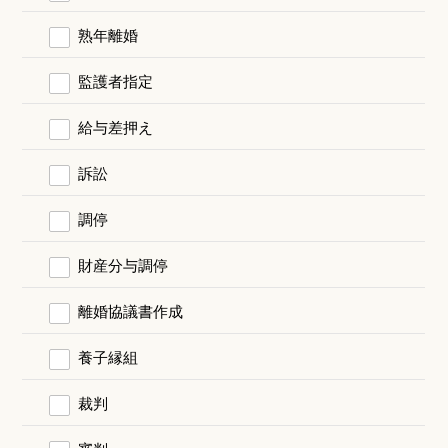
熟年離婚
監護者指定
給与差押え
訴訟
調停
財産分与調停
離婚協議書作成
養子縁組
裁判