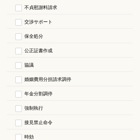
不貞慰謝料請求
交渉サポート
保全処分
公正証書作成
協議
婚姻費用分担請求調停
年金分割調停
強制執行
接見禁止命令
時効