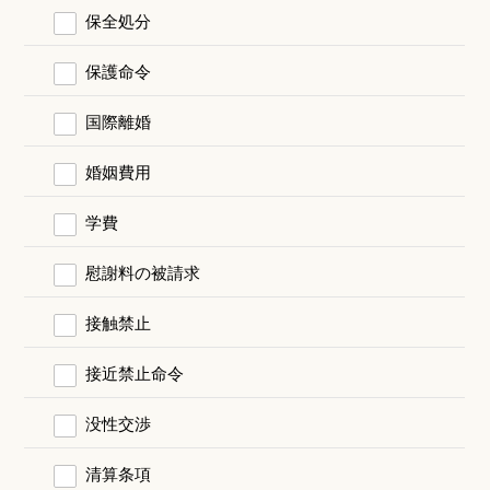
保全処分
保護命令
国際離婚
婚姻費用
学費
慰謝料の被請求
接触禁止
接近禁止命令
没性交渉
清算条項