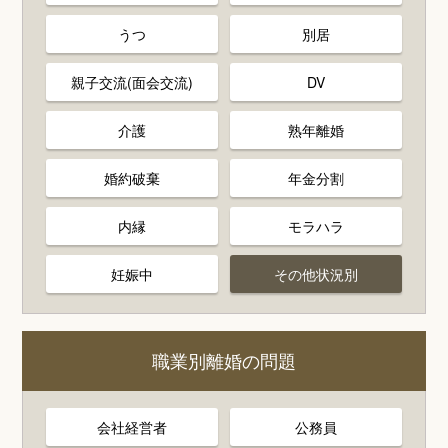
うつ
別居
親子交流(面会交流)
DV
介護
熟年離婚
婚約破棄
年金分割
内縁
モラハラ
妊娠中
その他状況別
職業別離婚の問題
会社経営者
公務員