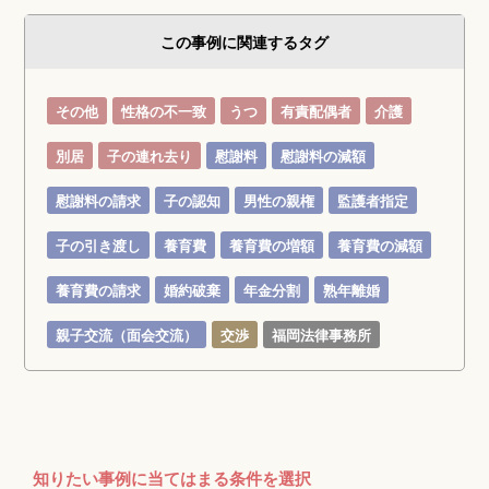
この事例に関連するタグ
その他
性格の不一致
うつ
有責配偶者
介護
別居
子の連れ去り
慰謝料
慰謝料の減額
慰謝料の請求
子の認知
男性の親権
監護者指定
子の引き渡し
養育費
養育費の増額
養育費の減額
養育費の請求
婚約破棄
年金分割
熟年離婚
親子交流（面会交流）
交渉
福岡法律事務所
知りたい事例に当てはまる条件を選択