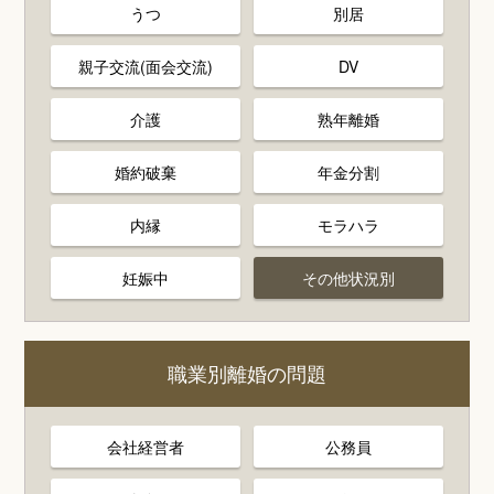
うつ
別居
親子交流(面会交流)
DV
介護
熟年離婚
婚約破棄
年金分割
内縁
モラハラ
妊娠中
その他状況別
職業別離婚の問題
会社経営者
公務員