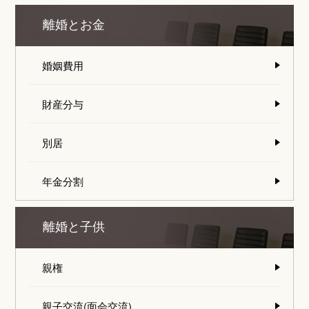
離婚とお金
婚姻費用
財産分与
別居
年金分割
離婚と子供
親権
親子交流(面会交流)