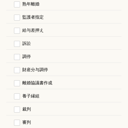
熟年離婚
監護者指定
給与差押え
訴訟
調停
財産分与調停
離婚協議書作成
養子縁組
裁判
審判