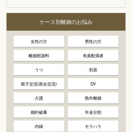
ケース別離婚のお悩み
女性の方
男性の方
離婚慰謝料
有責配偶者
うつ
別居
親子交流(面会交流)
DV
介護
熟年離婚
婚約破棄
年金分割
内縁
モラハラ