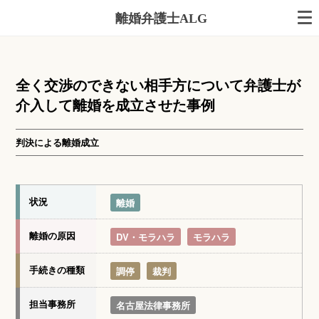
離婚弁護士ALG
全く交渉のできない相手方について弁護士が
介入して離婚を成立させた事例
判決による離婚成立
状況
離婚
離婚の原因
DV・モラハラ
モラハラ
手続きの種類
調停
裁判
担当事務所
名古屋法律事務所