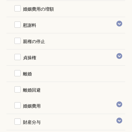
婚姻費用の増額
慰謝料
親権の停止
貞操権
離婚
離婚回避
婚姻費用
財産分与