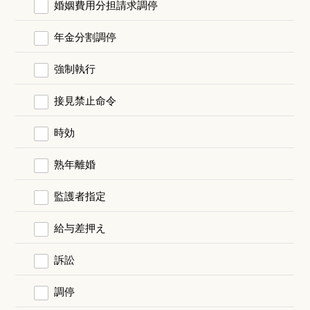
婚姻費用分担請求調停
年金分割調停
強制執行
接見禁止命令
時効
熟年離婚
監護者指定
給与差押え
訴訟
調停