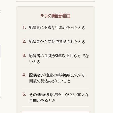
に
5つの離婚理由
。
1.
配偶者に不貞な行為があったとき
2.
配偶者から悪意で遺棄されたとき
3.
配偶者の生死が3年以上明らかでな
いとき
4.
配偶者が強度の精神病にかかり、
回復の見込みがないこと
5.
その他婚姻を継続しがたい重大な
事由があるとき