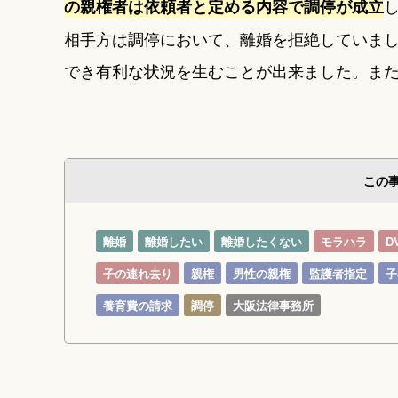
の親権者は依頼者と定める内容で調停が成立
相手方は調停において、離婚を拒絶していま
でき有利な状況を生むことが出来ました。ま
この
離婚
離婚したい
離婚したくない
モラハラ
D
子の連れ去り
親権
男性の親権
監護者指定
子
養育費の請求
調停
大阪法律事務所