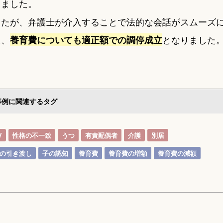
しました。
したが、弁護士が介入することで法的な会話がスムーズ
た、
となりました
養育費についても適正額での調停成立
事例に関連するタグ
V
性格の不一致
うつ
有責配偶者
介護
別居
の引き渡し
子の認知
養育費
養育費の増額
養育費の減額