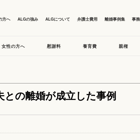
の方へ
ALGの強み
ALGについて
弁護士費用
離婚事例集
事
女性の方へ
慰謝料
養育費
親権
夫との離婚が成立した事例