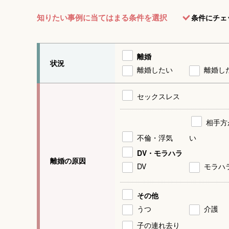
知りたい事例に当てはまる条件を選択
条件にチェ
離婚
状況
離婚したい
離婚し
セックスレス
相手方
不倫・浮気
い
DV・モラハラ
離婚の原因
DV
モラハ
その他
うつ
介護
子の連れ去り