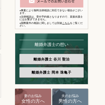
※事案により無料法律相談に対応できない場合がござい
ます。
※法律相談は、
受付予約後となりますので、
直接弁護士
にはお繋ぎできません。
※国際案件の相談に関しましては別途
こちら
をご覧くだ
さい。
離婚弁護士の想い
離婚弁護士
谷川 聖治
離婚弁護士
岡本 珠亀子
妻のお悩み
夫のお悩み
女性の方へ
男性の方へ