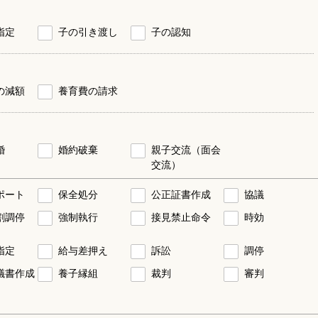
指定
子の引き渡し
子の認知
の減額
養育費の請求
婚
婚約破棄
親子交流（面会
交流）
ポート
保全処分
公正証書作成
協議
割調停
強制執行
接見禁止命令
時効
指定
給与差押え
訴訟
調停
議書作成
養子縁組
裁判
審判