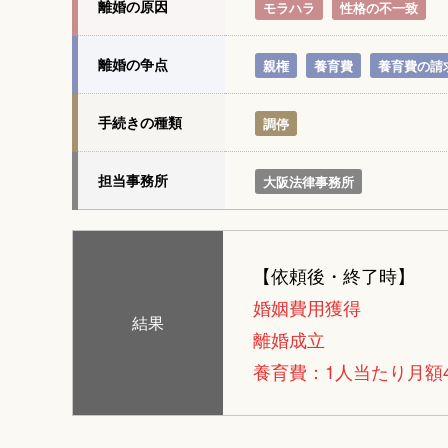
離婚の原因
モラハラ
性格の不一致
離婚の争点
親権
養育費
養育費の請
手続きの種類
調停
担当事務所
大阪法律事務所
【依頼後・終了時】
婚姻費用獲得
結果
離婚成立
養育費：1人当たり月額4