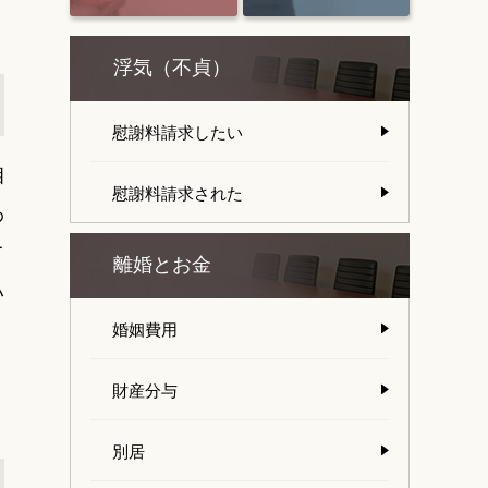
浮気（不貞）
慰謝料請求したい
相
慰謝料請求された
わ
て
離婚とお金
い
婚姻費用
財産分与
別居