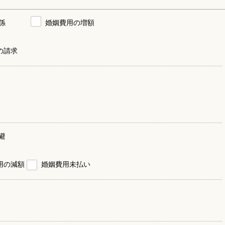
係
婚姻費用の増額
の請求
避
用の減額
婚姻費用未払い