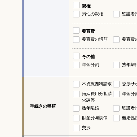
親権
男性の親権
監護者
養育費
養育費の増額
養育費
その他
年金分割
熟年離
不貞慰謝料請求
交渉サ
婚姻費用分担請
年金分
求調停
手続きの種類
熟年離婚
監護者
財産分与調停
離婚協
交渉