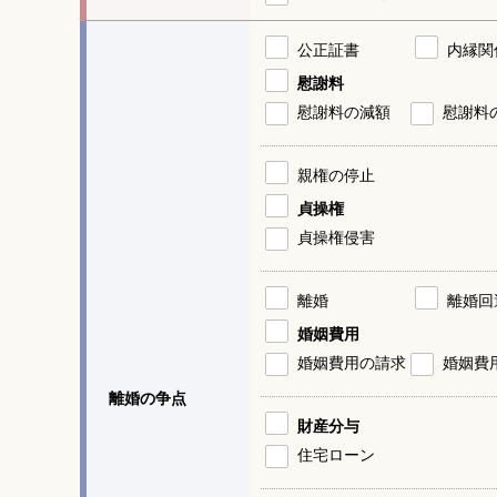
公正証書
内縁関
慰謝料
慰謝料の減額
慰謝料
親権の停止
貞操権
貞操権侵害
離婚
離婚回
婚姻費用
婚姻費用の請求
婚姻費
離婚の争点
財産分与
住宅ローン