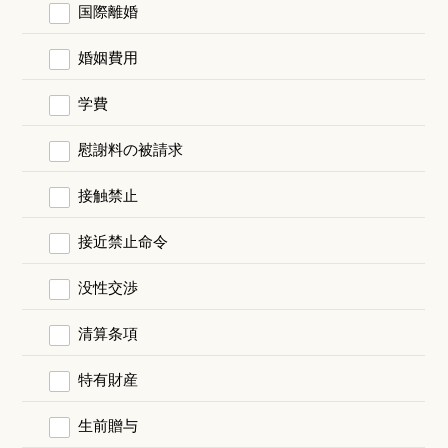
国際離婚
婚姻費用
学費
慰謝料の被請求
接触禁止
接近禁止命令
没性交渉
清算条項
特有財産
生前贈与