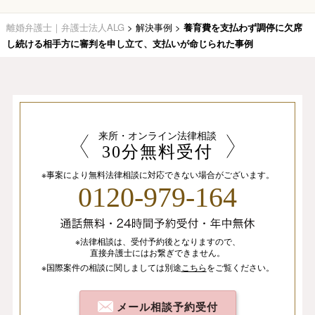
離婚弁護士｜弁護士法人ALG
>
解決事例
>
養育費を支払わず調停に欠席
し続ける相手方に審判を申し立て、支払いが命じられた事例
来所・オンライン法律相談
30分無料受付
※事案により無料法律相談に
対応できない場合がございます。
0120-979-164
※法律相談は、
受付予約後となりますので、
直接弁護士にはお繋ぎできません。
※国際案件の相談
に関しましては
別途
こちら
を
ご覧ください。
メール相談予約受付