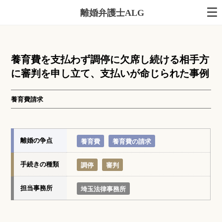
離婚弁護士ALG
養育費を支払わず調停に欠席し続ける相手方
に審判を申し立て、支払いが命じられた事例
養育費請求
離婚の争点
養育費
養育費の請求
手続きの種類
調停
審判
担当事務所
埼玉法律事務所