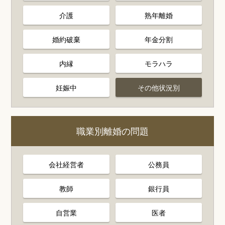
介護
熟年離婚
婚約破棄
年金分割
内縁
モラハラ
妊娠中
その他状況別
職業別離婚の問題
会社経営者
公務員
教師
銀行員
自営業
医者