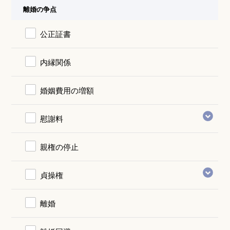
離婚の争点
公正証書
内縁関係
婚姻費用の増額
慰謝料
親権の停止
貞操権
離婚