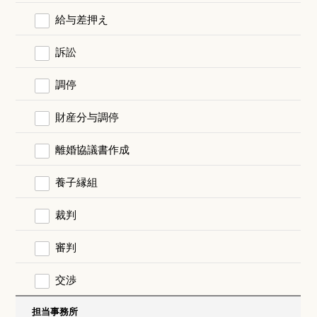
給与差押え
訴訟
調停
財産分与調停
離婚協議書作成
養子縁組
裁判
審判
交渉
担当事務所