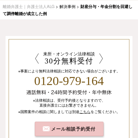
離婚弁護士｜弁護士法人ALG
>
解決事例
>
財産分与・年金分割を回避し
て調停離婚が成立した例
来所・オンライン法律相談
30分無料受付
※事案により無料法律相談に
対応できない場合がございます。
0120-979-164
※法律相談は、
受付予約後となりますので、
直接弁護士にはお繋ぎできません。
※国際案件の相談
に関しましては
別途
こちら
を
ご覧ください。
メール相談予約受付