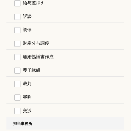
給与差押え
訴訟
調停
財産分与調停
離婚協議書作成
養子縁組
裁判
審判
交渉
担当事務所