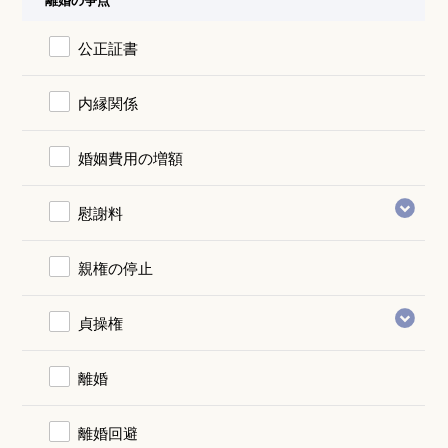
公正証書
内縁関係
婚姻費用の増額
慰謝料
親権の停止
貞操権
離婚
離婚回避