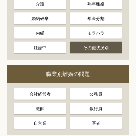
介護
熟年離婚
婚約破棄
年金分割
内縁
モラハラ
妊娠中
その他状況別
職業別離婚の問題
会社経営者
公務員
教師
銀行員
自営業
医者