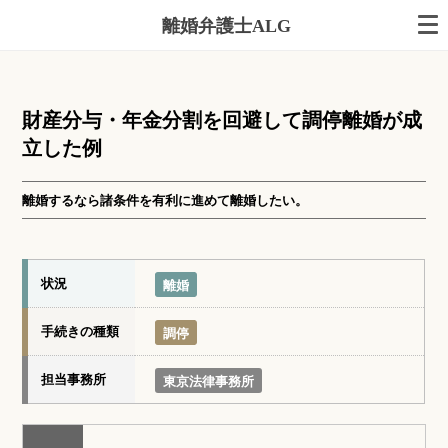
離婚弁護士ALG
財産分与・年金分割を回避して調停離婚が成
立した例
離婚するなら諸条件を有利に進めて離婚したい。
状況
離婚
手続きの種類
調停
担当事務所
東京法律事務所