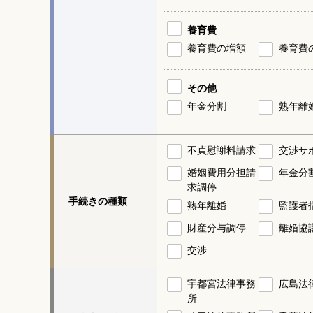
養育費
養育費の増額
養育費
その他
年金分割
熟年離
不貞慰謝料請求
交渉サ
婚姻費用分担請
年金分
求調停
手続きの種類
熟年離婚
監護者
財産分与調停
離婚協
交渉
宇都宮法律事務
広島法
所