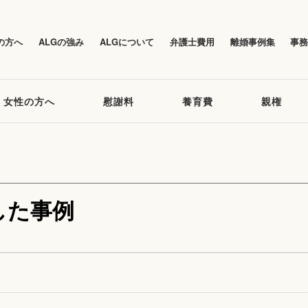
の方へ
ALGの強み
ALGについて
弁護士費用
離婚事例集
事
女性の方へ
慰謝料
養育費
親権
した事例