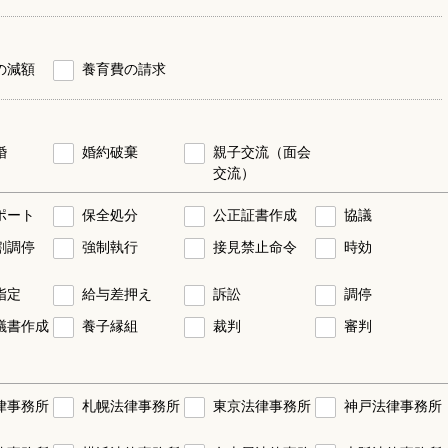
の減額
養育費の請求
婚
婚約破棄
親子交流（面会
交流）
ポート
保全処分
公正証書作成
協議
割調停
強制執行
接見禁止命令
時効
指定
給与差押え
訴訟
調停
議書作成
養子縁組
裁判
審判
律事務所
札幌法律事務所
東京法律事務所
神戸法律事務所