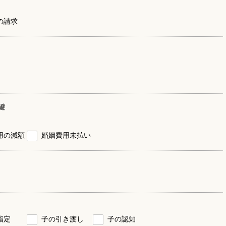
の請求
避
用の減額
婚姻費用未払い
指定
子の引き渡し
子の認知