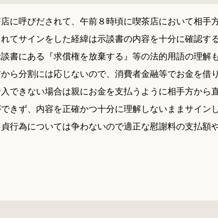
茶店に呼びだされて、午前８時頃に喫茶店において相手
されてサインをした経緯は示談書の内容を十分に確認す
示談書にある『求償権を放棄する』等の法的用語の理解
方から分割には応じないので、消費者金融等でお金を借
借入できない場合は親にお金を支払うように相手方から
ができず、内容を正確かつ十分に理解しないままサイン
不貞行為については争わないので適正な慰謝料の支払額