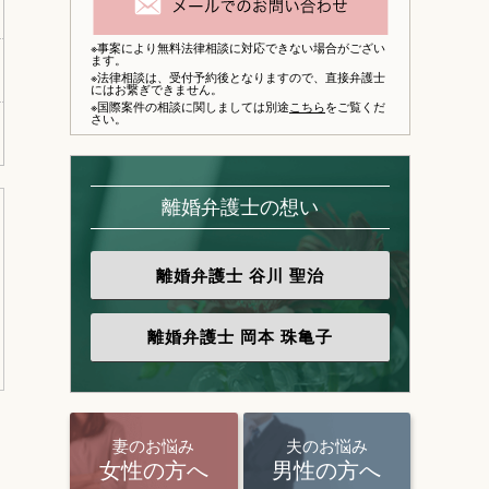
※事案により無料法律相談に対応できない場合がござい
ます。
※法律相談は、
受付予約後となりますので、
直接弁護士
にはお繋ぎできません。
※国際案件の相談に関しましては別途
こちら
をご覧くだ
さい。
離婚弁護士の想い
離婚弁護士
谷川 聖治
離婚弁護士
岡本 珠亀子
妻のお悩み
夫のお悩み
女性の方へ
男性の方へ