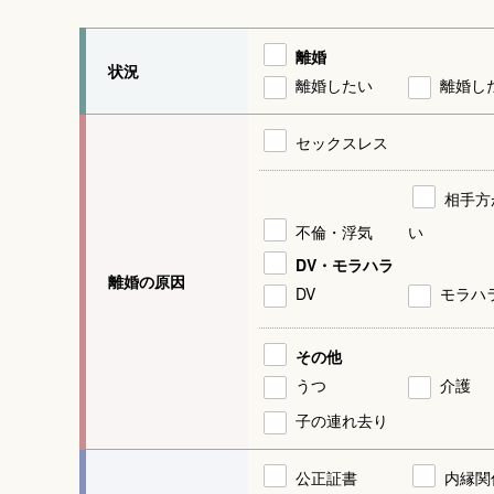
離婚
状況
離婚したい
離婚し
セックスレス
相手方
不倫・浮気
い
DV・モラハラ
離婚の原因
DV
モラハ
その他
うつ
介護
子の連れ去り
公正証書
内縁関