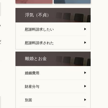
浮気（不貞）
る
慰謝料請求したい
ば
慰謝料請求された
ま
離婚とお金
婚姻費用
財産分与
別居