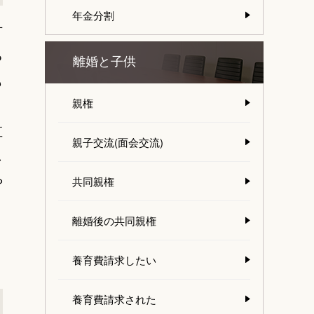
年金分割
方
る
離婚と子供
も
親権
り
直
親子交流(面会交流)
し
や
共同親権
離婚後の共同親権
養育費請求したい
養育費請求された