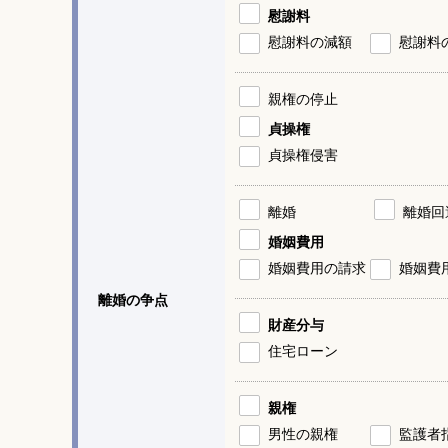
慰謝料
慰謝料の減額
慰謝料
親権の停止
貞操権
貞操権侵害
離婚
離婚回
婚姻費用
婚姻費用の請求
婚姻費
離婚の争点
財産分与
住宅ローン
親権
男性の親権
監護者