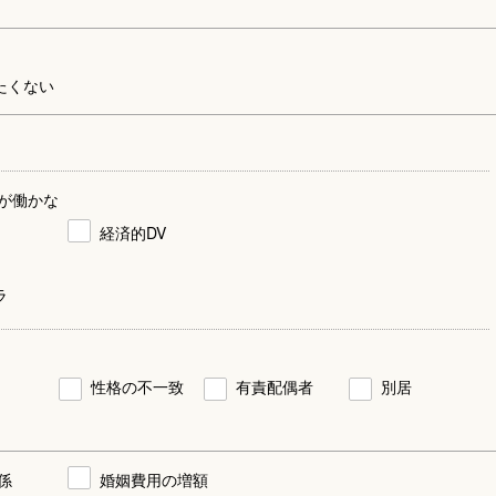
たくない
が働かな
経済的DV
ラ
性格の不一致
有責配偶者
別居
係
婚姻費用の増額