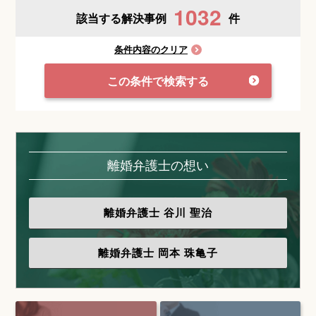
1032
該当する解決事例
件
条件内容のクリア
この条件で検索する
離婚弁護士の想い
離婚弁護士
谷川 聖治
離婚弁護士
岡本 珠亀子