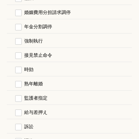
婚姻費用分担請求調停
年金分割調停
強制執行
接見禁止命令
時効
熟年離婚
監護者指定
給与差押え
訴訟