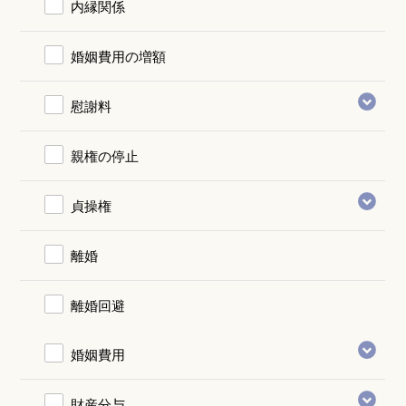
内縁関係
婚姻費用の増額
慰謝料
親権の停止
貞操権
離婚
離婚回避
婚姻費用
財産分与