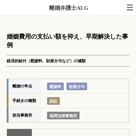
離婚弁護士ALG
婚姻費用の支払い額を抑え、早期解決した事
例
経済的給付（慰謝料、財産分与など）の減額
離婚の争点
慰謝料
財産分与
手続きの種類
訴訟
担当事務所
福岡法律事務所