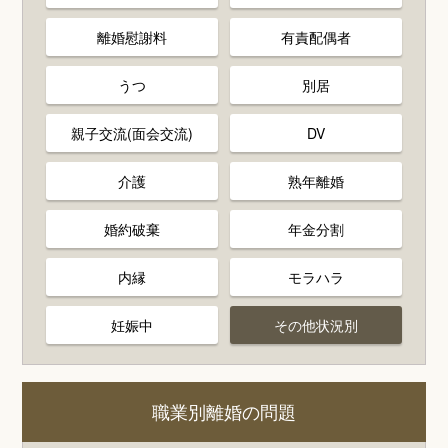
離婚慰謝料
有責配偶者
うつ
別居
親子交流(面会交流)
DV
介護
熟年離婚
婚約破棄
年金分割
内縁
モラハラ
妊娠中
その他状況別
職業別離婚の問題