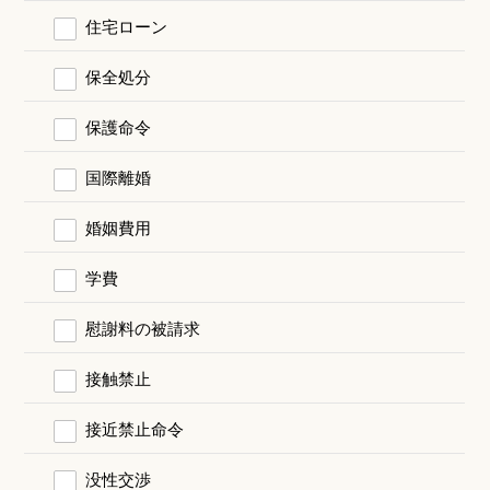
住宅ローン
保全処分
保護命令
国際離婚
婚姻費用
学費
慰謝料の被請求
接触禁止
接近禁止命令
没性交渉