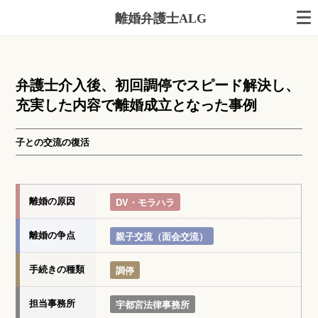
離婚弁護士ALG
弁護士介入後、初回調停でスピード解決し、
充実した内容で離婚成立となった事例
子との交流の復活
離婚の原因
DV・モラハラ
離婚の争点
親子交流（面会交流）
手続きの種類
調停
担当事務所
宇都宮法律事務所