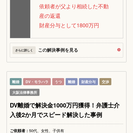
依頼者が父より相続した不動
産の返還
財産分与として1800万円
この解決事例を見る
さらに詳しく
離婚
DV・モラハラ
うつ
離婚
財産分与
交渉
大阪法律事務所
DV離婚で解決金1000万円獲得！弁護士介
入後2か月でスピード解決した事例
ご依頼者：
50代、女性、子供有