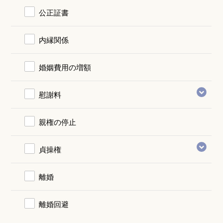
公正証書
内縁関係
婚姻費用の増額
慰謝料
親権の停止
貞操権
離婚
離婚回避