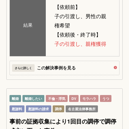
【依頼前】
子の引渡し、男性の親
権希望
結果
【依頼後・終了時】
子の引渡し、親権獲得
この解決事例を見る
さらに詳しく
離婚
離婚したい
不倫・浮気
DV
モラハラ
うつ
慰謝料
慰謝料の請求
調停
名古屋法律事務所
事前の証拠収集により1回目の調停で調停