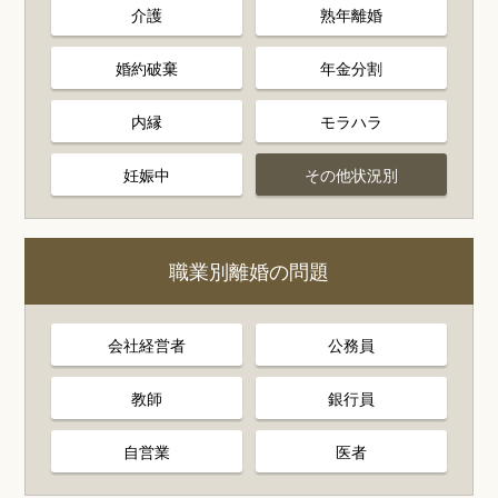
介護
熟年離婚
婚約破棄
年金分割
内縁
モラハラ
妊娠中
その他状況別
職業別離婚の問題
会社経営者
公務員
教師
銀行員
自営業
医者