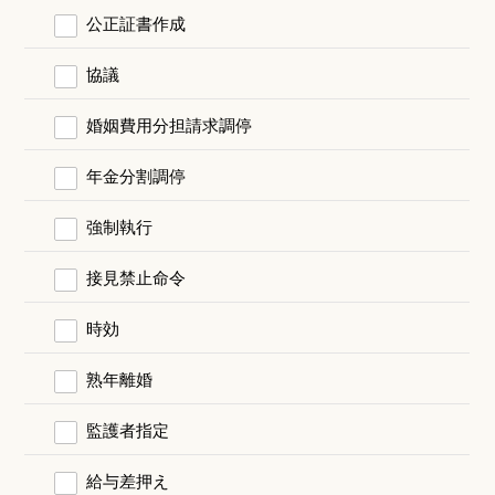
公正証書作成
協議
婚姻費用分担請求調停
年金分割調停
強制執行
接見禁止命令
時効
熟年離婚
監護者指定
給与差押え