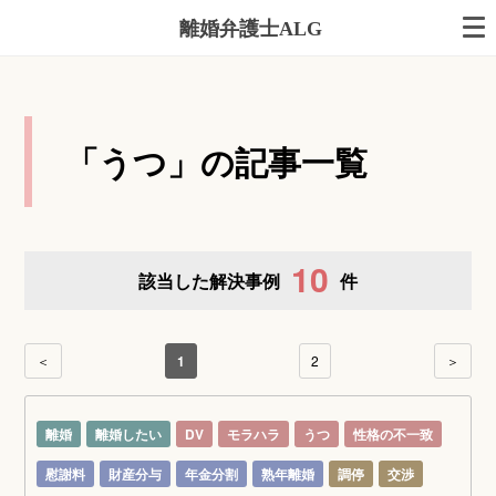
離婚弁護士ALG
「うつ」の記事一覧
10
該当した解決事例
件
＜
1
2
＞
離婚
離婚したい
DV
モラハラ
うつ
性格の不一致
慰謝料
財産分与
年金分割
熟年離婚
調停
交渉