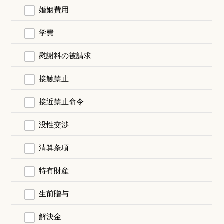
婚姻費用
学費
慰謝料の被請求
接触禁止
接近禁止命令
没性交渉
清算条項
特有財産
生前贈与
解決金