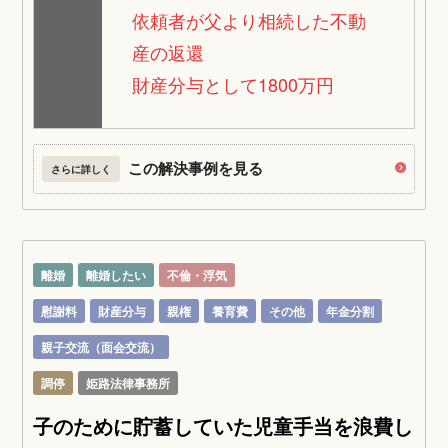
依頼者が父より相続した不動
産の返還
財産分与として1800万円
この解決事例を見る
さらに詳しく
離婚
離婚したい
不倫・浮気
慰謝料
財産分与
親権
養育費
その他
年金分割
親子交流（面会交流）
調停
姫路法律事務所
子のために貯蓄していた児童手当を浪費し