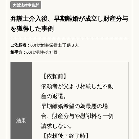
大阪法律事務所
弁護士介入後、早期離婚が成立し財産分与
を獲得した事例
ご依頼者：
60代/女性/栄養士/子供３人
相手方：
60代/男性/会社員
【依頼前】
依頼者が父より相続した不動
産の返還。
早期離婚希望の為最悪の場
合、財産分与や慰謝料を一切
結果
請求しない。
【依頼後・終了時】