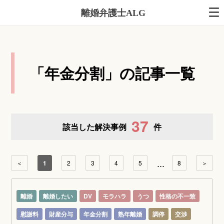
離婚弁護士ALG
「年金分割」の記事一覧
37
該当した解決事例
件
...
＜
1
2
3
4
5
8
＞
離婚
離婚したい
DV
モラハラ
うつ
性格の不一致
慰謝料
財産分与
年金分割
熟年離婚
調停
交渉