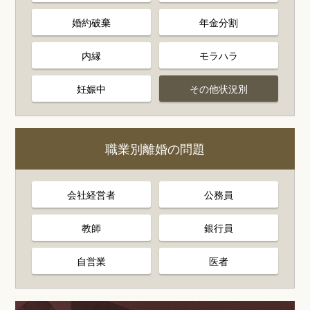
婚約破棄
年金分割
内縁
モラハラ
妊娠中
その他状況別
職業別離婚の問題
会社経営者
公務員
教師
銀行員
自営業
医者