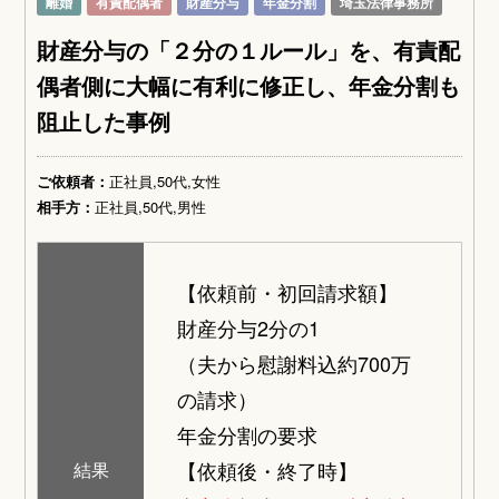
離婚
有責配偶者
財産分与
年金分割
埼玉法律事務所
財産分与の「２分の１ルール」を、有責配
偶者側に大幅に有利に修正し、年金分割も
阻止した事例
ご依頼者：
正社員,50代,女性
相手方：
正社員,50代,男性
【依頼前・初回請求額】
財産分与2分の1
（夫から慰謝料込約700万
の請求）
年金分割の要求
【依頼後・終了時】
結果