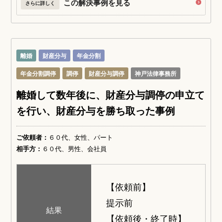
この解決事例を見る
さらに詳しく
離婚
財産分与
年金分割
年金分割調停
調停
財産分与調停
神戸法律事務所
離婚して数年後に、財産分与調停の申立て
を行い、財産分与を勝ち取った事例
ご依頼者：
６０代、女性、パート
相手方：
６０代、男性、会社員
【依頼前】
提示前
結果
【依頼後・終了時】