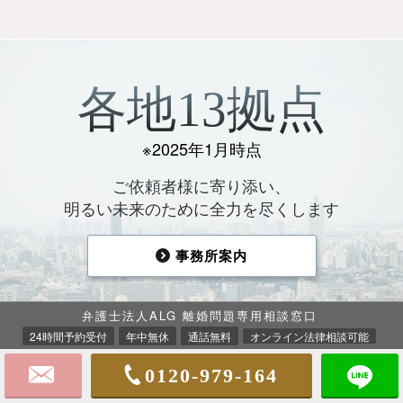
各地13拠点
※2025年1月時点
ご依頼者様に寄り添い、
明るい未来のために全力を尽くします
事務所案内
弁護士法人ALG 離婚問題専用相談窓口
24時間予約受付
年中無休
通話無料
オンライン法律相談可能
0120-979-164