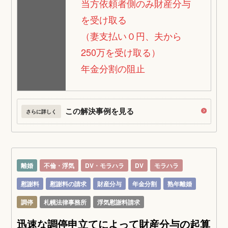
当方依頼者側のみ財産分与
を受け取る
（妻支払い０円、夫から
250万を受け取る）
年金分割の阻止
この解決事例を見る
さらに詳しく
離婚
不倫・浮気
DV・モラハラ
DV
モラハラ
慰謝料
慰謝料の請求
財産分与
年金分割
熟年離婚
調停
札幌法律事務所
浮気慰謝料請求
迅速な調停申立てによって財産分与の起算