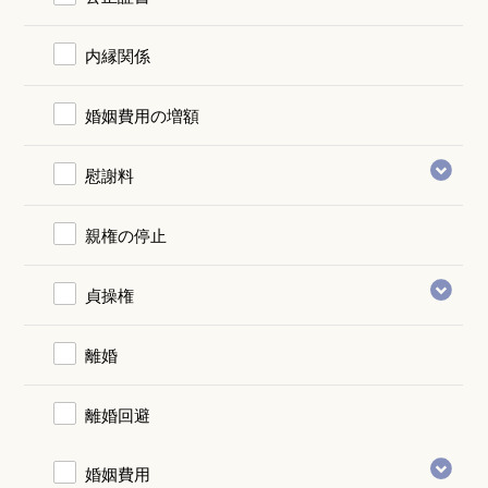
内縁関係
婚姻費用の増額
慰謝料
親権の停止
貞操権
離婚
離婚回避
婚姻費用