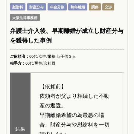
慰謝料
財産分与
年金分割
熟年離婚
調停
交渉
大阪法律事務所
弁護士介入後、早期離婚が成立し財産分与
を獲得した事例
ご依頼者：
60代/女性/栄養士/子供３人
相手方：
60代/男性/会社員
【依頼前】
依頼者が父より相続した不動
産の返還。
早期離婚希望の為最悪の場
合、財産分与や慰謝料を一切
結果
請求しない。