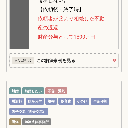
【依頼後・終了時】
依頼者が父より相続した不動
産の返還
財産分与として1800万円
この解決事例を見る
さらに詳しく
離婚
離婚したい
不倫・浮気
慰謝料
財産分与
親権
養育費
その他
年金分割
親子交流（面会交流）
調停
姫路法律事務所