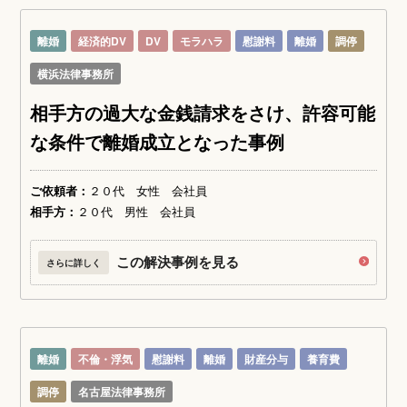
離婚
経済的DV
DV
モラハラ
慰謝料
離婚
調停
横浜法律事務所
相手方の過大な金銭請求をさけ、許容可能
な条件で離婚成立となった事例
ご依頼者：
２０代 女性 会社員
相手方：
２０代 男性 会社員
この解決事例を見る
さらに詳しく
離婚
不倫・浮気
慰謝料
離婚
財産分与
養育費
調停
名古屋法律事務所