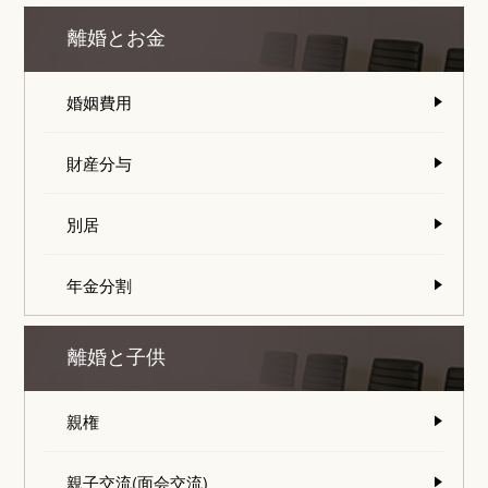
離婚とお金
婚姻費用
財産分与
別居
年金分割
離婚と子供
親権
親子交流(面会交流)