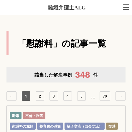
離婚弁護士ALG
「慰謝料」の記事一覧
348
該当した解決事例
件
...
＜
1
2
3
4
5
70
＞
離婚
不倫・浮気
慰謝料の減額
養育費の減額
親子交流（面会交流）
交渉