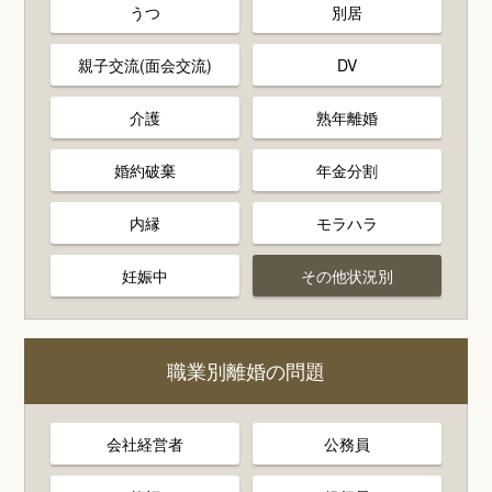
うつ
別居
親子交流(面会交流)
DV
介護
熟年離婚
婚約破棄
年金分割
内縁
モラハラ
妊娠中
その他状況別
職業別離婚の問題
会社経営者
公務員