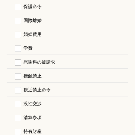
保護命令
国際離婚
婚姻費用
学費
慰謝料の被請求
接触禁止
接近禁止命令
没性交渉
清算条項
特有財産