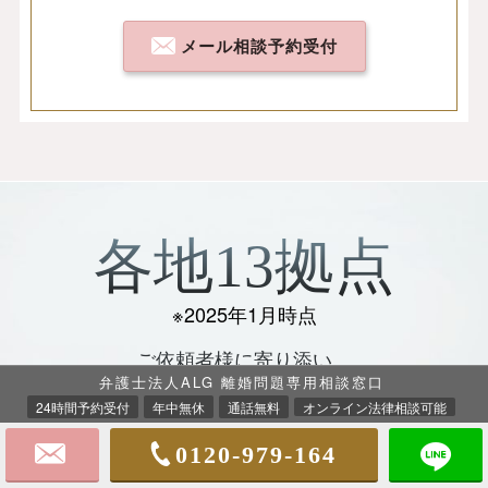
メール相談予約受付
各地13拠点
※2025年1月時点
ご依頼者様に寄り添い、
弁護士法人ALG 離婚問題専用相談窓口
明るい未来のために全力を尽くします
24時間予約受付
年中無休
通話無料
オンライン法律相談可能
事務所案内
0120-979-164