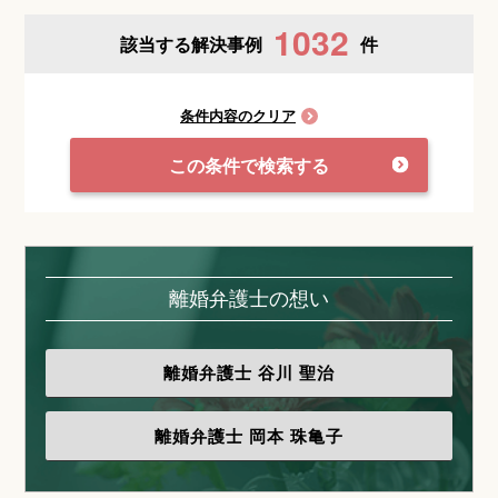
1032
該当する解決事例
件
条件内容のクリア
この条件で検索する
離婚弁護士の想い
離婚弁護士
谷川 聖治
離婚弁護士
岡本 珠亀子