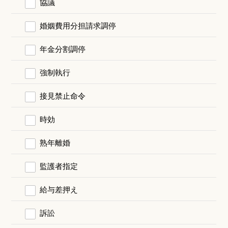
協議
婚姻費用分担請求調停
年金分割調停
強制執行
接見禁止命令
時効
熟年離婚
監護者指定
給与差押え
訴訟