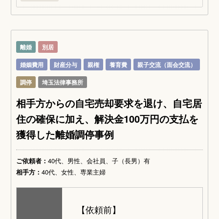
離婚
別居
婚姻費用
財産分与
親権
養育費
親子交流（面会交流）
調停
埼玉法律事務所
相手方からの自宅売却要求を退け、自宅居
住の確保に加え、解決金100万円の支払を
獲得した離婚調停事例
ご依頼者：
40代、男性、会社員、子（長男）有
相手方：
40代、女性、専業主婦
【依頼前】