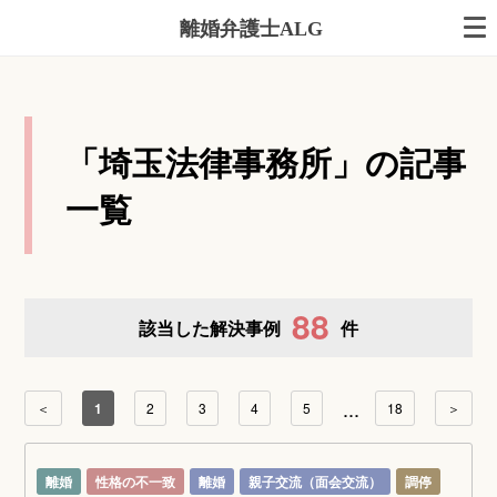
離婚弁護士ALG
「埼玉法律事務所」の記事
一覧
88
該当した解決事例
件
...
＜
1
2
3
4
5
18
＞
離婚
性格の不一致
離婚
親子交流（面会交流）
調停