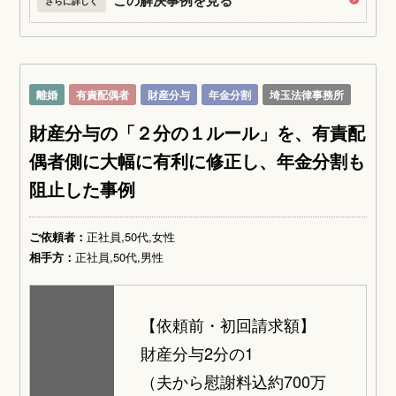
この解決事例を見る
さらに詳しく
離婚
有責配偶者
財産分与
年金分割
埼玉法律事務所
財産分与の「２分の１ルール」を、有責配
偶者側に大幅に有利に修正し、年金分割も
阻止した事例
ご依頼者：
正社員,50代,女性
相手方：
正社員,50代,男性
【依頼前・初回請求額】
財産分与2分の1
（夫から慰謝料込約700万