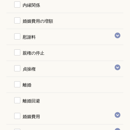
内縁関係
婚姻費用の増額
慰謝料
親権の停止
貞操権
離婚
離婚回避
婚姻費用