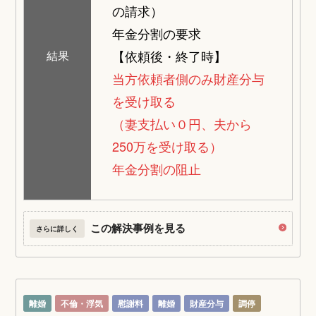
の請求）
年金分割の要求
【依頼後・終了時】
結果
当方依頼者側のみ財産分与
を受け取る
（妻支払い０円、夫から
250万を受け取る）
年金分割の阻止
この解決事例を見る
さらに詳しく
離婚
不倫・浮気
慰謝料
離婚
財産分与
調停