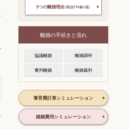
5つの離婚理由
(民法770条1項)
て
離婚の手続きと流れ
方
協議離婚
離婚調停
審判離婚
離婚裁判
養育費計算シミュレーション
婚姻費用シミュレーション