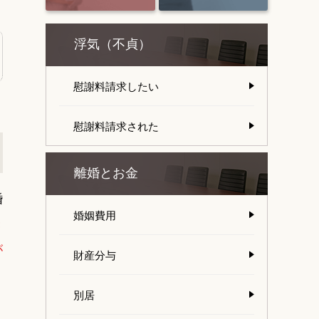
浮気（不貞）
慰謝料請求したい
慰謝料請求された
離婚とお金
婚
婚姻費用
き
が
財産分与
別居