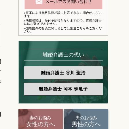
※事案により無料法律相談に対応できない場合がござい
ます。
※法律相談は、
受付予約後となりますので、
直接弁護士
にはお繋ぎできません。
※国際案件の相談に関しましては別途
こちら
をご覧くだ
さい。
離婚弁護士の想い
問
ど
離婚弁護士
谷川 聖治
が
離婚弁護士
岡本 珠亀子
用
妻のお悩み
夫のお悩み
女性の方へ
男性の方へ