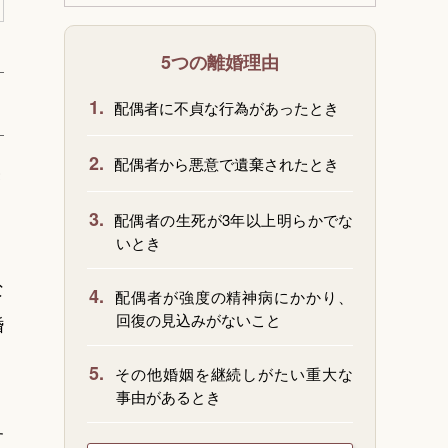
5つの離婚理由
1.
配偶者に不貞な行為があったとき
2.
配偶者から悪意で遺棄されたとき
き
3.
配偶者の生死が3年以上明らかでな
いとき
な
4.
配偶者が強度の精神病にかかり、
回復の見込みがないこと
婚
5.
その他婚姻を継続しがたい重大な
事由があるとき
す