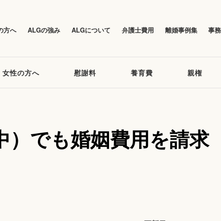
の方へ
ALGの強み
ALGについて
弁護士費用
離婚事例集
事
女性の方へ
慰謝料
養育費
親権
中）でも婚姻費用を請求