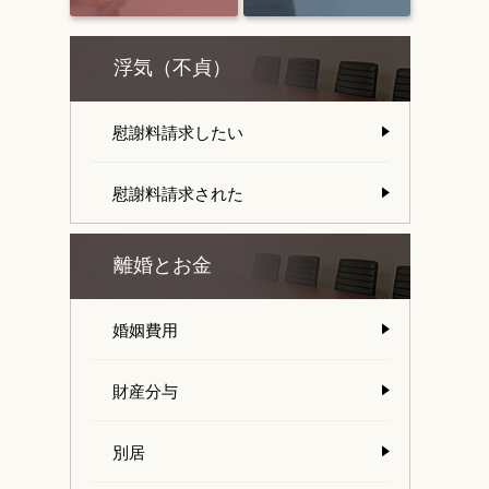
浮気（不貞）
慰謝料請求したい
慰謝料請求された
離婚とお金
婚姻費用
財産分与
別居