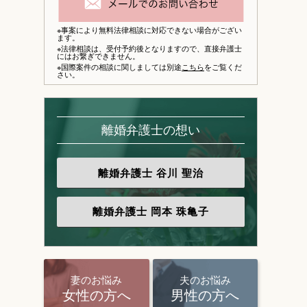
※事案により無料法律相談に対応できない場合がござい
ます。
※法律相談は、
受付予約後となりますので、
直接弁護士
にはお繋ぎできません。
※国際案件の相談に関しましては別途
こちら
をご覧くだ
さい。
離婚弁護士の想い
離婚弁護士
谷川 聖治
離婚弁護士
岡本 珠亀子
妻のお悩み
夫のお悩み
女性の方へ
男性の方へ