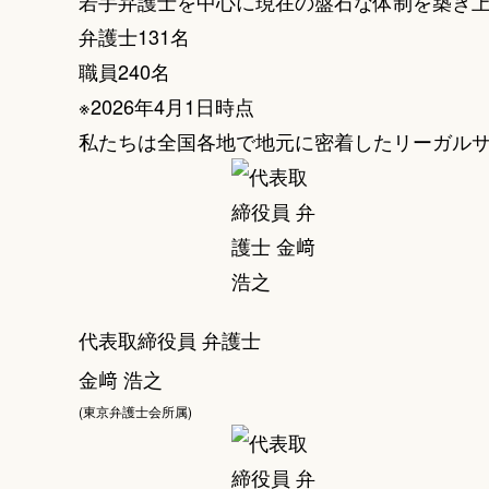
若手弁護士を中心に現在の盤石な体制を
築き
弁護士
131
名
職員
240
名
※2026年4月1日時点
私たちは全国各地で地元に密着した
リーガル
代表取締役員 弁護士
金﨑 浩之
(東京弁護士会所属)