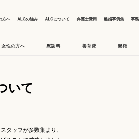
の方へ
ALGの強み
ALGについて
弁護士費用
離婚事例集
事
女性の方へ
慰謝料
養育費
親権
ついて
務スタッフが多数集まり、