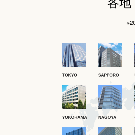
各地
※2
TOKYO
SAPPORO
YOKOHAMA
NAGOYA