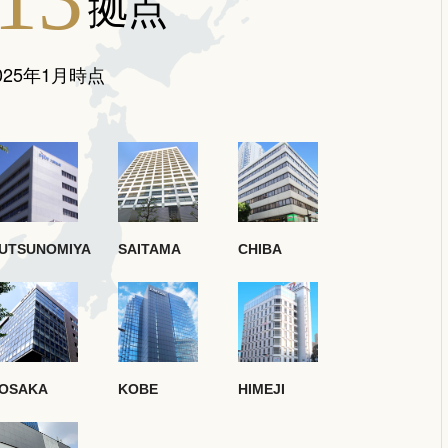
拠点
025年1月時点
UTSUNOMIYA
SAITAMA
CHIBA
OSAKA
KOBE
HIMEJI