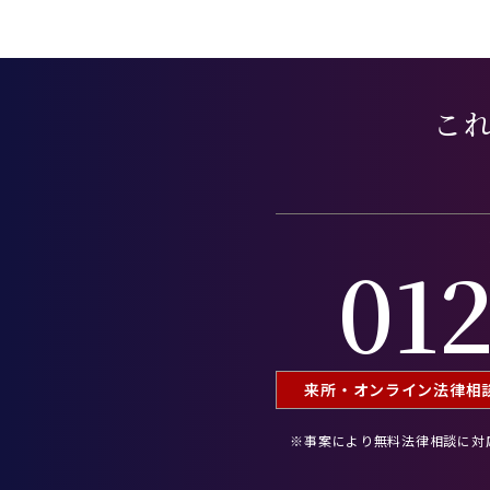
こ
012
来所・オンライン
法律相談
※事案により無料法律相談に
対