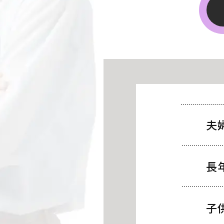
夫
長
子