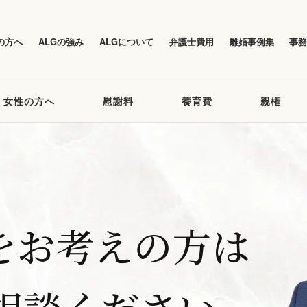
の方へ
ALGの強み
ALGについて
弁護士費用
離婚事例集
事
女性の方へ
慰謝料
養育費
親権
をお考えの方は