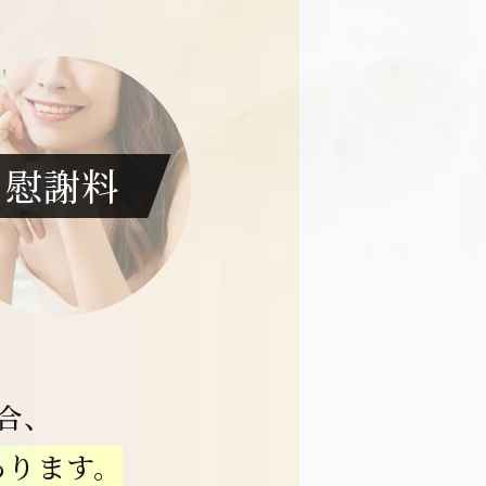
慰謝料
合、
あります。