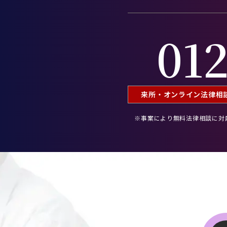
012
来所・オンライン
法律相談
※事案により無料法律相談に
対