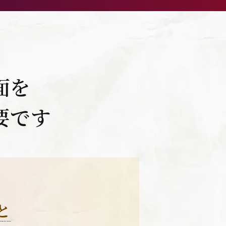
面を
要です
と