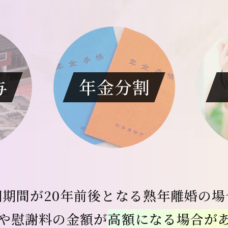
与
年金分割
姻期間が20年前後となる
熟年離婚の場
や慰謝料の金額が
高額になる場合が