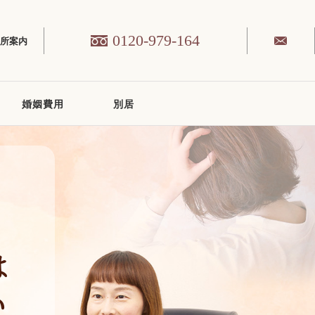
0120-979-164
務所案内
婚姻費用
別居
は
い