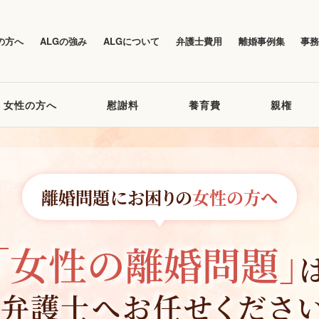
の方へ
ALGの強み
ALGについて
弁護士費用
離婚事例集
事
女性の方へ
慰謝料
養育費
親権
離婚問題にお困りの
女性の方へ
「女性の離婚問題」
弁護士へお任せくださ