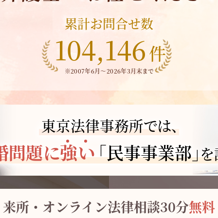
累計お問合せ数
104,146
件
※2007年6月～
2026年3月末まで
東京法律事務所では、
強
い
婚問題に
「
民事事業部
」
を
来所・オンライン
法律相談30分
無料