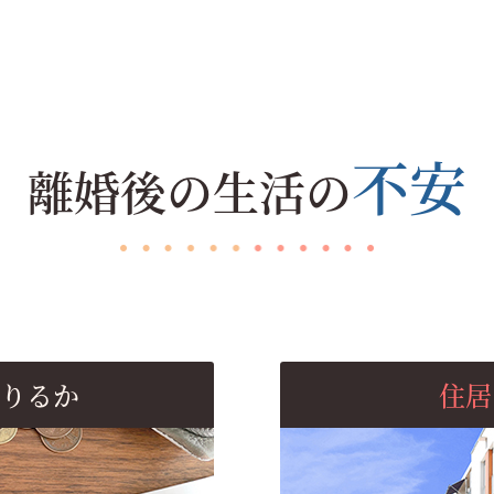
不安
離婚後の生活の
りるか
住居