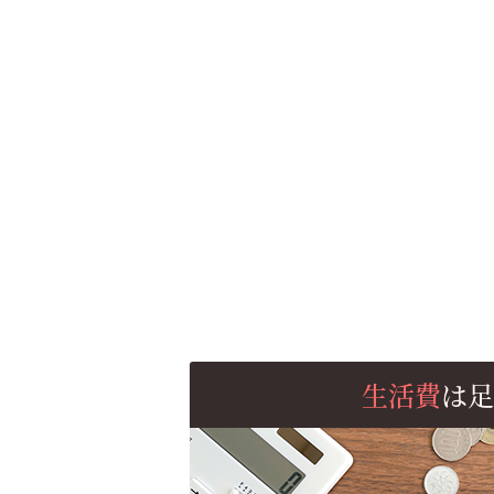
生活費
は足