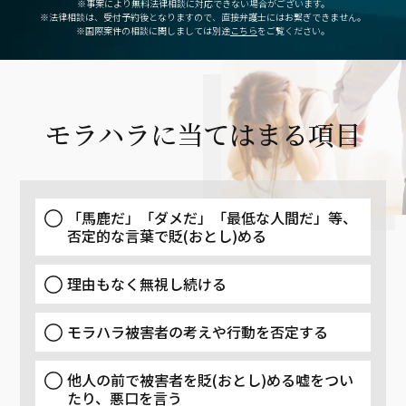
※事案により無料法律相談に対応できない場合がございます。
※法律相談は、受付予約後となりますので、
直接弁護士にはお繋ぎできません。
※国際案件の相談に関しましては別途
こちら
をご覧ください。
モラハラに当てはまる項目
「馬鹿だ」「ダメだ」「最低な人間だ」等、
否定的な言葉で貶(おとし)める
理由もなく無視し続ける
モラハラ被害者の考えや行動を否定する
他人の前で被害者を貶(おとし)める嘘をつい
たり、悪口を言う