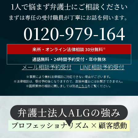
1人で悩まず弁護士にご相談ください
まずは専任の受付職員が丁寧にお話を伺います。
0120-979-164
来所・オンライン
法律相談 30分無料
※
通話無料・24時間予約受付・年中無休
メール相談予約受付
LINE相談予約受付
※事案により無料法律相談に対応できない場合がございます。
※法律相談は、受付予約後となりますので、
直接弁護士にはお繋ぎできません。
※国際案件の相談に関しましては別途
こちら
をご覧ください。
弁護士法人ALGの強み
プロフェッショナリズム
×
顧客感動