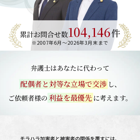
104,146
件
累計お問合せ数
※2007年6月～
2026年3月末まで
弁護士はあなたに代わって
配偶者と対等な立場で交渉
し、
利益を最優先
ご依頼者様の
に考えます。
モラハラ加害者と被害者の関係を覆すには、