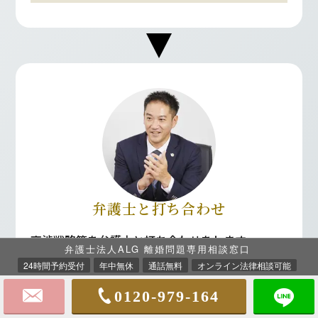
弁護士と打ち合わせ
交渉戦略等を弁護士と打ち合わせをします。
弁護士法人ALG 離婚問題専用相談窓口
これまでの生活状況等もお聞きし、
ご依頼者様の
24時間予約受付
年中無休
通話無料
オンライン法律相談可能
利益を最大化できるように
戦略を練ります。
0120-979-164