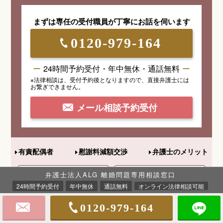
まずは専任の受付職員が
丁寧にお話を伺います
0120-979-164
24時間予約受付・年中無休・通話無料
※法律相談は、受付予約後となりますので、
直接弁護士には
お繋ぎできません。
メール相談予約受付
有責配偶者
慰謝料減額交渉
弁護士のメリット
弁護士法人ALG 離婚問題専用相談窓口
養育費計算
婚姻費用計算
24時間予約受付
年中無休
通話無料
オンライン法律相談可能
0120-979-164