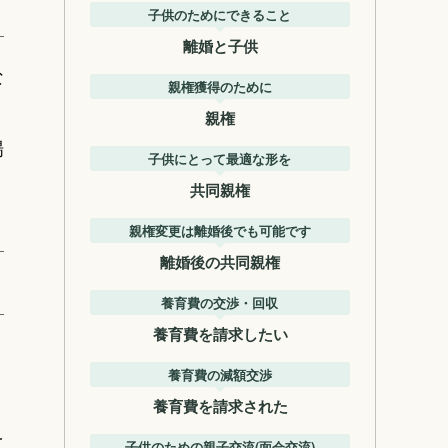
子供のためにできること
離婚と子供
な
親権獲得のために
親権
場
子供にとって最適な形を
共同親権
親権変更は離婚後でも可能です
離婚後の共同親権
養育費の交渉・回収
養育費を請求したい
養育費の減額交渉
養育費を請求された
え
子供のための親子交流(面会交流)