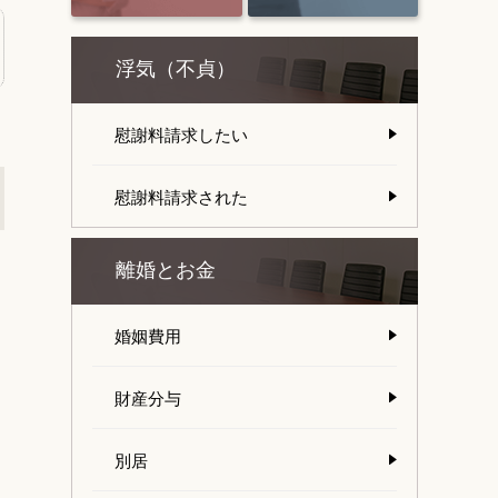
浮気（不貞）
慰謝料請求したい
慰謝料請求された
離婚とお金
婚姻費用
財産分与
別居