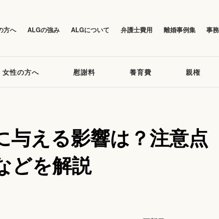
の方へ
ALGの強み
ALGについて
弁護士費用
離婚事例集
事
女性の方へ
慰謝料
養育費
親権
に与える影響は？注意点
などを解説