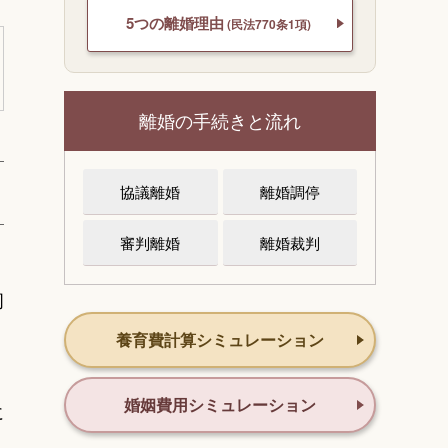
5つの離婚理由
(民法770条1項)
離婚の手続きと流れ
協議離婚
離婚調停
審判離婚
離婚裁判
。
伺
養育費計算シミュレーション
婚姻費用シミュレーション
に