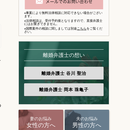
※事案により無料法律相談に対応できない場合がござい
ます。
※法律相談は、
受付予約後となりますので、
直接弁護士
にはお繋ぎできません。
※国際案件の相談に関しましては別途
こちら
をご覧くだ
さい。
離婚弁護士の想い
て
り
離婚弁護士
谷川 聖治
離婚弁護士
岡本 珠亀子
わ
妻のお悩み
夫のお悩み
女性の方へ
男性の方へ