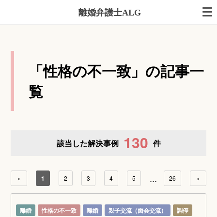
離婚弁護士ALG
「性格の不一致」の記事一
覧
130
該当した解決事例
件
...
＜
1
2
3
4
5
26
＞
離婚
性格の不一致
離婚
親子交流（面会交流）
調停