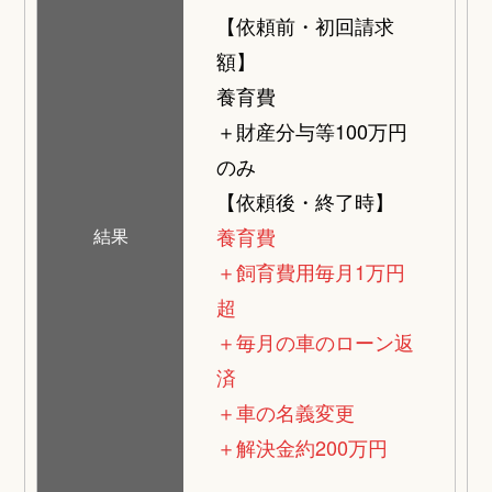
【依頼前・初回請求
額】
養育費
＋財産分与等100万円
のみ
【依頼後・終了時】
養育費
結果
＋飼育費用毎月1万円
超
＋毎月の車のローン返
済
＋車の名義変更
＋解決金約200万円