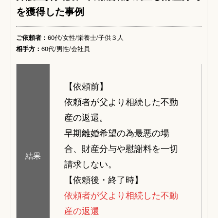
を獲得した事例
ご依頼者：
60代/女性/栄養士/子供３人
相手方：
60代/男性/会社員
【依頼前】
依頼者が父より相続した不動
産の返還。
早期離婚希望の為最悪の場
合、財産分与や慰謝料を一切
結果
請求しない。
【依頼後・終了時】
依頼者が父より相続した不動
産の返還