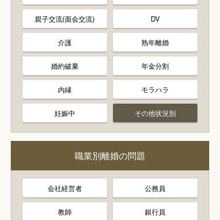
親子交流(面会交流)
DV
介護
熟年離婚
婚約破棄
年金分割
内縁
モラハラ
妊娠中
その他状況別
職業別離婚の問題
会社経営者
公務員
教師
銀行員