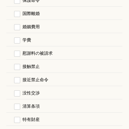
国際離婚
婚姻費用
学費
慰謝料の被請求
接触禁止
接近禁止命令
没性交渉
清算条項
特有財産