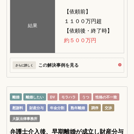
【依頼前】
１１００万円超
結果
【依頼後・終了時】
約５００万円
この解決事例を見る
さらに詳しく
離婚
離婚したい
DV
モラハラ
うつ
性格の不一致
慰謝料
財産分与
年金分割
熟年離婚
調停
交渉
大阪法律事務所
弁護士介入後、早期離婚が成立し財産分与