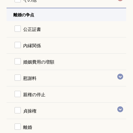
離婚の争点
公正証書
内縁関係
婚姻費用の増額
慰謝料
親権の停止
貞操権
離婚