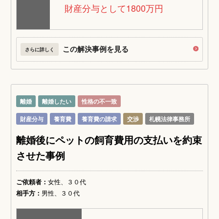
財産分与として1800万円
この解決事例を見る
さらに詳しく
離婚
離婚したい
性格の不一致
財産分与
養育費
養育費の請求
交渉
札幌法律事務所
離婚後にペットの飼育費用の支払いを約束
させた事例
ご依頼者：
女性、３０代
相手方：
男性、３０代