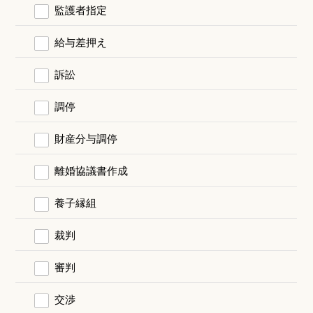
監護者指定
給与差押え
訴訟
調停
財産分与調停
離婚協議書作成
養子縁組
裁判
審判
交渉