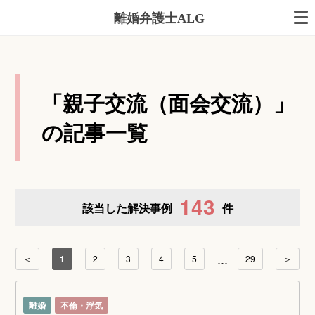
離婚弁護士ALG
「親子交流（面会交流）」
の記事一覧
143
該当した解決事例
件
...
＜
1
2
3
4
5
29
＞
離婚
不倫・浮気