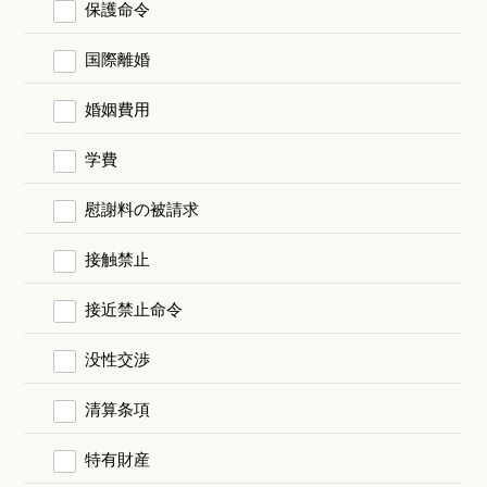
保護命令
国際離婚
婚姻費用
学費
慰謝料の被請求
接触禁止
接近禁止命令
没性交渉
清算条項
特有財産