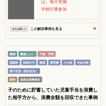
は、毎月実施
学校行事参加
この解決事例を見る
さらに詳しく
離婚
離婚したい
不倫・浮気
慰謝料
財産分与
親権
養育費
その他
年金分割
親子交流（面会交流）
調停
姫路法律事務所
子のために貯蓄していた児童手当を浪費し
た相手方から、浪費全額を回収できた事例