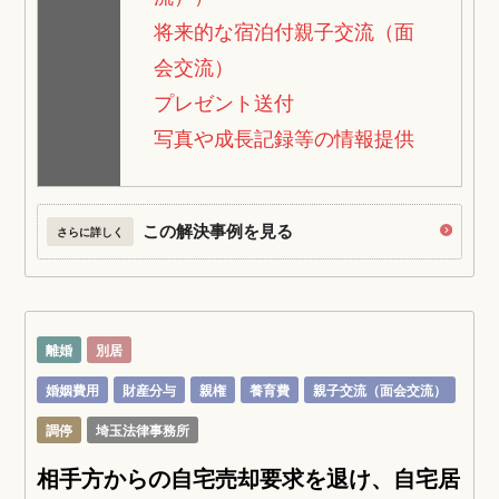
将来的な宿泊付親子交流（面
会交流）
プレゼント送付
写真や成長記録等の情報提供
この解決事例を見る
さらに詳しく
離婚
別居
婚姻費用
財産分与
親権
養育費
親子交流（面会交流）
調停
埼玉法律事務所
相手方からの自宅売却要求を退け、自宅居