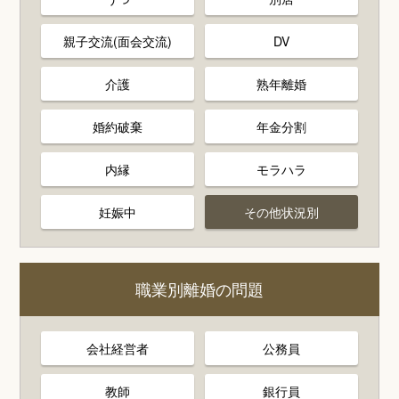
親子交流(面会交流)
DV
介護
熟年離婚
婚約破棄
年金分割
内縁
モラハラ
妊娠中
その他状況別
職業別離婚の問題
会社経営者
公務員
教師
銀行員