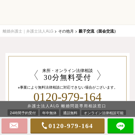
離婚弁護士｜弁護士法人ALG
>
その他月
>
親子交流（面会交流）
来所・オンライン法律相談
30分無料受付
※事案により無料法律相談に
対応できない場合がございます。
0120-979-164
弁護士法人ALG 離婚問題専用相談窓口
24時間予約受付
年中無休
通話無料
オンライン法律相談可能
※法律相談は、
受付予約後となりますので、
直接弁護士にはお繋ぎできません。
0120-979-164
※国際案件の相談
に関しましては
別途
こちら
を
ご覧ください。