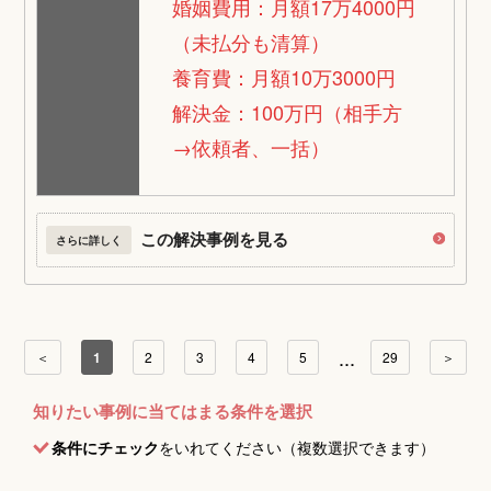
婚姻費用：月額17万4000円
（未払分も清算）
養育費：月額10万3000円
解決金：100万円（相手方
→依頼者、一括）
この解決事例を見る
さらに詳しく
...
＜
1
2
3
4
5
29
＞
知りたい事例に当てはまる条件を選択
条件にチェック
をいれてください（複数選択できます）