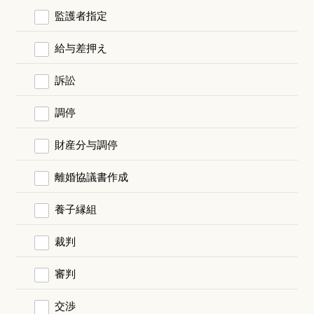
監護者指定
給与差押え
訴訟
調停
財産分与調停
離婚協議書作成
養子縁組
裁判
審判
交渉