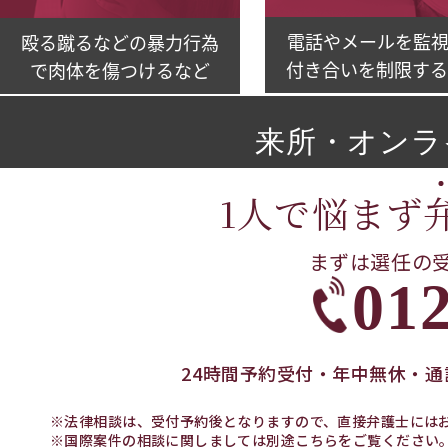
電話やメールを監視
殴る蹴るなどの暴力行為
付き合いを制限する
で肉体を傷つけるなど
来所・オンラ
1人で悩まず
まずは選任の
012
24時間予約受付・年中無休・通
※法律相談は、受付予約後となりますので、直接弁護士には
※国際案件の相談に関しましては別途
こちら
をご覧ください