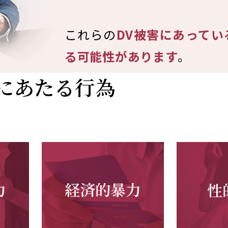
これらの
DV被害にあってい
る可能性があります
。
Vにあたる行為
力
経済的暴力
性