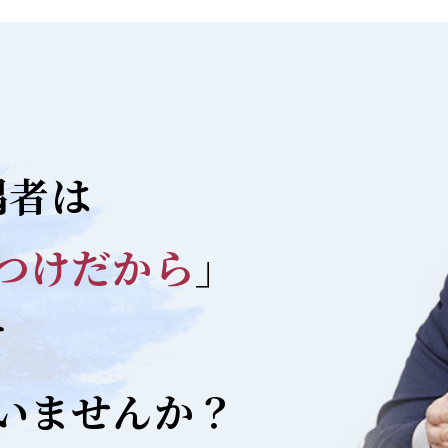
偶者は
つけだから
」
て
いませんか？