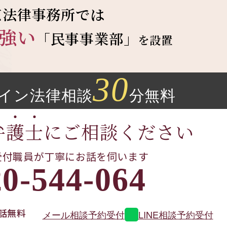
京法律事務所では
強い
「民事事業部」
を設置
30
イン
法律相談
分無料
弁
護
士
に
ご相談ください
受付職員が
丁寧にお話を伺います
0-544-064
話無料
メール相談予約受付
LINE相談予約受付