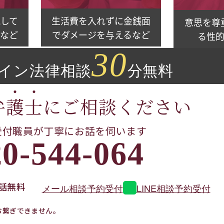
して
生活費を入れずに金銭面
意思を尊
など
でダメージを与えるなど
る性
30
イン
法律相談
分無料
弁
護
士
に
ご相談ください
受付職員が
丁寧にお話を伺います
0-544-064
話無料
メール相談予約受付
LINE相談予約受付
お繋ぎできません。
。