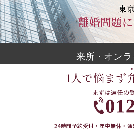
東
離婚問題に
来所・オンラ
1人で悩まず
まずは選任の
012
24時間予約受付・年中無休・通