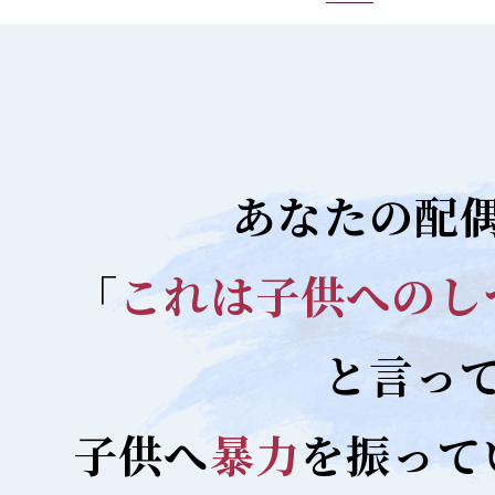
あなたの配
「
これは子供への
し
と言っ
子供へ
暴力
を
振って