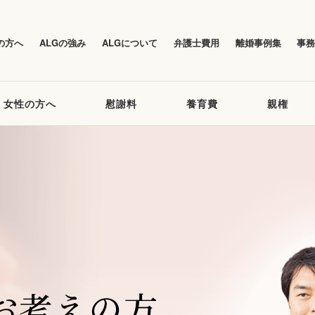
の方へ
ALGの強み
ALGについて
弁護士費用
離婚事例集
事
女性の方へ
慰謝料
養育費
親権
お考えの方