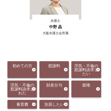
弁護士
中野 晶
大阪弁護士会所属
初めての方
慰謝料
浮気・不倫の
慰謝料請求し
たい
浮気・不倫の
財産分与
親権
慰謝料請求さ
れた
養育費
別居したい