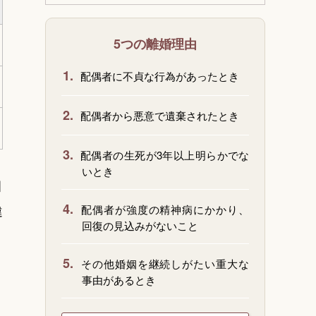
5つの離婚理由
1.
配偶者に不貞な行為があったとき
2.
配偶者から悪意で遺棄されたとき
3.
配偶者の生死が3年以上明らかでな
いとき
目
4.
違
配偶者が強度の精神病にかかり、
回復の見込みがないこと
5.
その他婚姻を継続しがたい重大な
事由があるとき