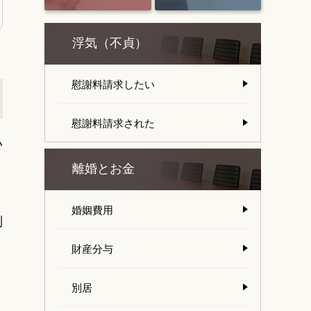
浮気（不貞）
慰謝料請求したい
慰謝料請求された
い
離婚とお金
婚姻費用
別
。
財産分与
別居