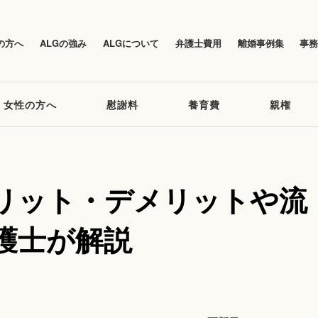
の方へ
ALGの強み
ALGについて
弁護士費用
離婚事例集
事
女性の方へ
慰謝料
養育費
親権
リット・デメリットや流
護士が解説