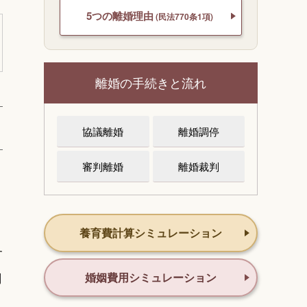
5つの離婚理由
(民法770条1項)
離婚の手続きと流れ
協議離婚
離婚調停
審判離婚
離婚裁判
養育費計算シミュレーション
す
調
婚姻費用シミュレーション