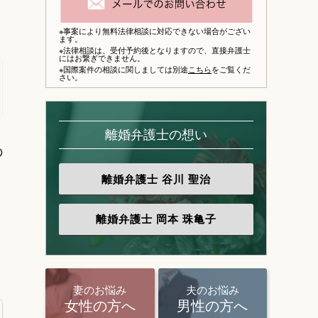
※事案により無料法律相談に対応できない場合がござい
ます。
※法律相談は、
受付予約後となりますので、
直接弁護士
にはお繋ぎできません。
※国際案件の相談に関しましては別途
こちら
をご覧くだ
さい。
離婚弁護士の想い
の
離婚弁護士
谷川 聖治
離婚弁護士
岡本 珠亀子
妻のお悩み
夫のお悩み
女性の方へ
男性の方へ